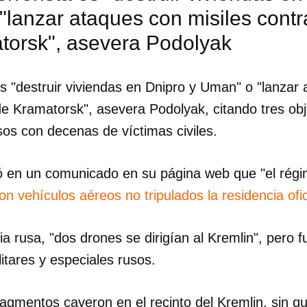
lanzar ataques con misiles contra
torsk", asevera Podolyak
es "destruir viviendas en Dnipro y Uman" o "lanzar
de Kramatorsk", asevera Podolyak, citando tres obj
os con decenas de víctimas civiles.
ó en un comunicado en su página web que "el régi
on vehículos aéreos no tripulados la residencia ofic
a rusa, "dos drones se dirigían al Kremlin", pero fu
litares y especiales rusos.
dar como favorito
 poder guardar como favorito, primero has de iniciar sesión con
ta de 14ymedio.
ragmentos cayeron en el recinto del Kremlin, sin q