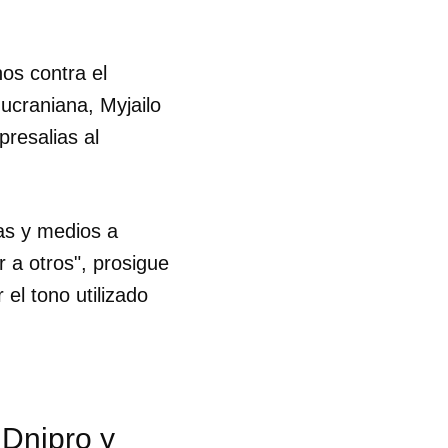
os contra el
 ucraniana, Myjailo
resalias al
as y medios a
r a otros", prosigue
el tono utilizado
 Dnipro y