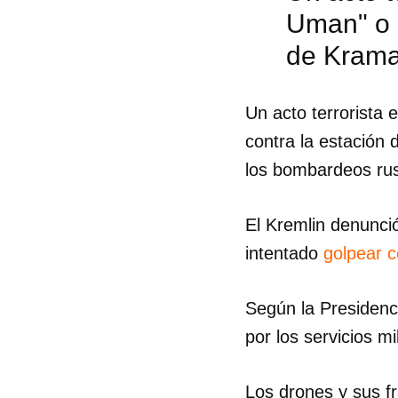
Uman" o "
de Krama
Un acto terrorista 
contra la estación 
los bombardeos rus
El Kremlin denunci
intentado
golpear c
Según la Presidenci
por los servicios mi
Guar
Para
cuen
Los drones y sus f