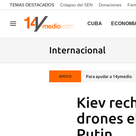
common.go-to-content
TEMAS DESTACADOS
Colapso del SEN
Donaciones
Femi
CUBA
ECONOMÍ
Navegación
Internacional
Para ayudar a 14ymedio
APOYO
Kiev rec
drones e
Putin