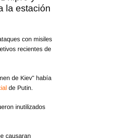
 la estación
 ataques con misiles
etivos recientes de
men de Kiev" había
ial
de Putin.
eron inutilizados
 tu
ue causaran