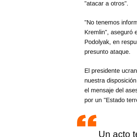
"atacar a otros".
"No tenemos inform
Kremlin", aseguró e
Podolyak, en resp
presunto ataque.
El presidente ucra
nuestra disposición 
el mensaje del ases
por un "Estado terr
Un acto t