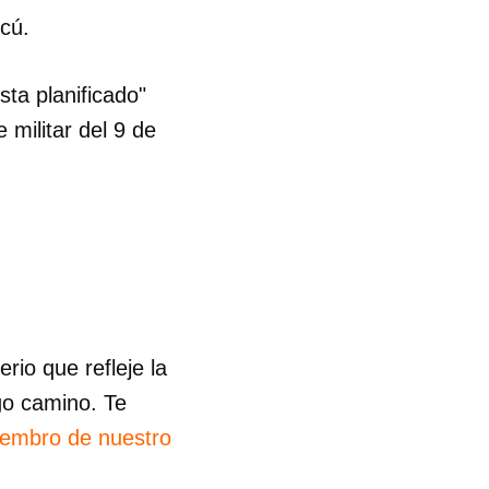
cú.
R
ta planificado"
 militar del 9 de
io que refleje la
go camino. Te
iembro de nuestro