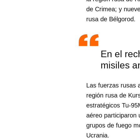
de Crimea; y nueve
rusa de Bélgorod.
En el rec
misiles a
Las fuerzas rusas 
región rusa de Kur
estratégicos Tu-95
aéreo participaron 
Guar
grupos de fuego mó
Para
Ucrania.
cuen