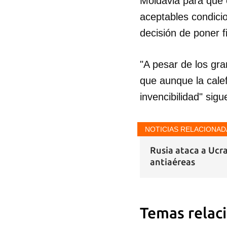
Moldavia para que 
aceptables condici
decisión de poner f
"A pesar de los gr
que aunque la cale
invencibilidad" sig
NOTICIAS RELACIONAD
Rusia ataca a Ucra
antiaéreas
Temas relac