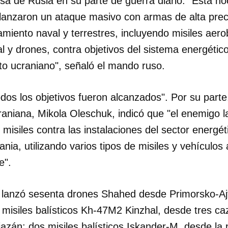
sa de Rusia en su parte de guerra diario. "Esta n
anzaron un ataque masivo con armas de alta preci
iento naval y terrestres, incluyendo misiles aerob
l y drones, contra objetivos del sistema energétic
ito ucraniano", señaló el mando ruso.
dos los objetivos fueron alcanzados". Por su part
raniana, Mikola Oleschuk, indicó que "el enemigo 
misiles contra las instalaciones del sector energét
nia, utilizando varios tipos de misiles y vehículos
e".
 lanzó sesenta drones Shahed desde Primorsko-Ajt
s misiles balísticos Kh-47M2 Kinzhal, desde tres 
iazán; dos misiles balísticos Iskander-M, desde l