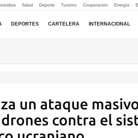
nicidios
Salud
Deporte
Turismo
Cooperación
Energía
A
DEPORTES
CARTELERA
INTERNACIONAL
nza un ataque masiv
y drones contra el si
co ucraniano