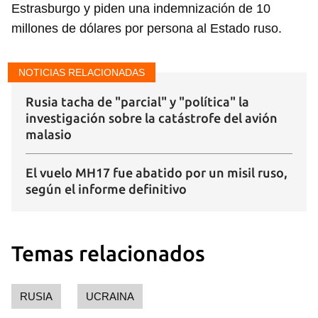
Estrasburgo y piden una indemnización de 10
millones de dólares por persona al Estado ruso.
NOTICIAS RELACIONADAS
Guardar como favorito
Rusia tacha de "parcial" y "política" la
investigación sobre la catástrofe del avión
Para poder guardar como favorito, primero has de
malasio
iniciar sesión con tu cuenta de 14ymedio.
El vuelo MH17 fue abatido por un misil ruso,
INICIAR SESIÓN
CANCELAR
según el informe definitivo
Temas relacionados
RUSIA
UCRAINA