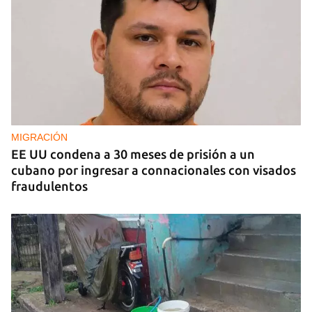
MIAMI
La hija de un diplomático castrista expulsado de
EE UU en 2003 está bajo custodia del ICE
MIGRACIÓN
EE UU condena a 30 meses de prisión a un
cubano por ingresar a connacionales con visados
fraudulentos