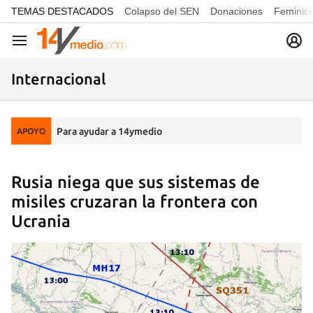
common.go-to-content
TEMAS DESTACADOS
Colapso del SEN
Donaciones
Feminici
Navegación
Internacional
Para ayudar a 14ymedio
APOYO
Rusia niega que sus sistemas de
misiles cruzaran la frontera con
Ucrania