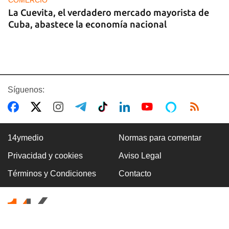
La Cuevita, el verdadero mercado mayorista de
Cuba, abastece la economía nacional
Síguenos:
14ymedio
Normas para comentar
Privacidad y cookies
Aviso Legal
EE UU duplica sus ventas de combustible al
Términos y Condiciones
Contacto
sector privado cubano