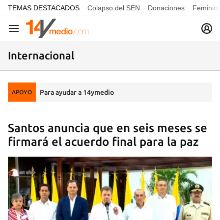
common.go-to-content
TEMAS DESTACADOS
Colapso del SEN
Donaciones
Feminici
Navegación
Internacional
Para ayudar a 14ymedio
APOYO
Santos anuncia que en seis meses se
firmará el acuerdo final para la paz