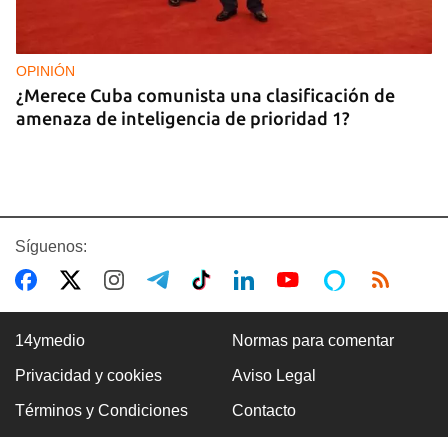
OPINIÓN
¿Merece Cuba comunista una clasificación de
amenaza de inteligencia de prioridad 1?
Síguenos:
14ymedio
Normas para comentar
Privacidad y cookies
Aviso Legal
ASALTOS
Términos y Condiciones
Contacto
"Cuba entera es una boca de lobo"