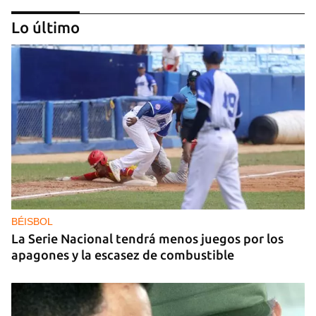
Lo último
ARANCELES
Lula acusa a Marco Rubio de ser
"antilatinoamericano" y de alentar el conflicto
comercial con EE UU
BÉISBOL
La Serie Nacional tendrá menos juegos por los
apagones y la escasez de combustible