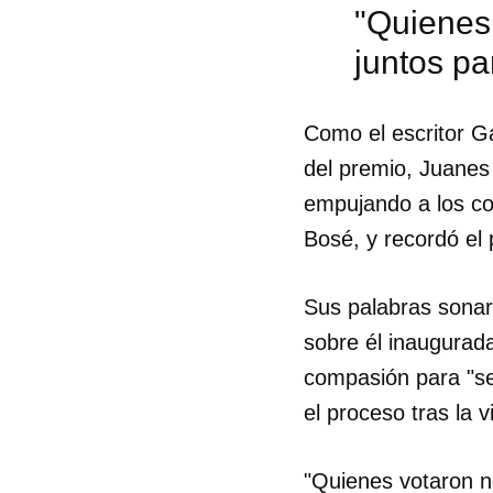
"Quienes
juntos pa
Como el escritor G
del premio, Juanes
empujando a los col
Bosé, y recordó el 
Sus palabras sonar
sobre él inaugurada
compasión para "se
el proceso tras la v
Guar
Para
"Quienes votaron no
cuen