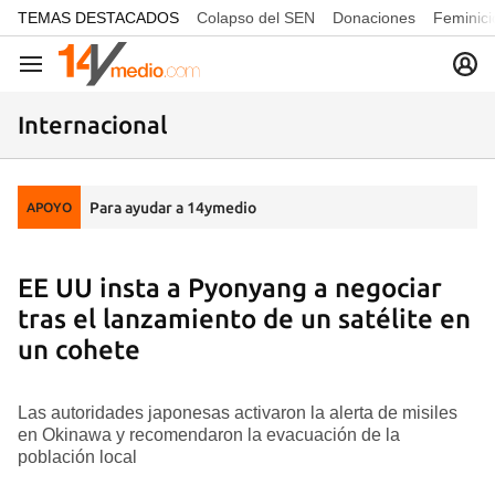
common.go-to-content
TEMAS DESTACADOS
Colapso del SEN
Donaciones
Feminici
Navegación
Internacional
Para ayudar a 14ymedio
APOYO
EE UU insta a Pyonyang a negociar
tras el lanzamiento de un satélite en
un cohete
Las autoridades japonesas activaron la alerta de misiles
en Okinawa y recomendaron la evacuación de la
población local