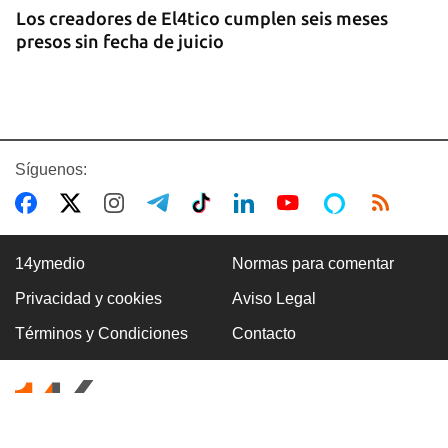
Los creadores de El4tico cumplen seis meses
presos sin fecha de juicio
Síguenos:
14ymedio
Normas para comentar
Privacidad y cookies
Aviso Legal
BANCARIZACIÓN
Términos y Condiciones
Contacto
La ausencia de un mercado de divisas operativo
explica la escasez de efectivo en moneda
nacional