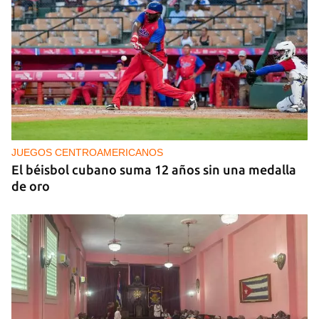
NICARAGUA
EE UU propone a la OEA convocar a los
cancilleres para "tomar medidas" contra las
decisiones de Ortega
JUEGOS CENTROAMERICANOS
El béisbol cubano suma 12 años sin una medalla
de oro