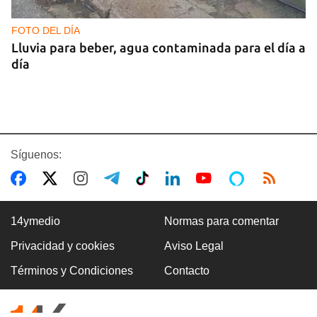
FOTO DEL DÍA
Lluvia para beber, agua contaminada para el día a
día
Síguenos:
14ymedio
Normas para comentar
Privacidad y cookies
Aviso Legal
COMERCIO
Términos y Condiciones
Contacto
La Cuevita, el verdadero mercado mayorista de
Cuba, abastece la economía nacional