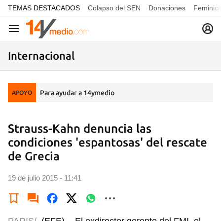
common.go-to-content
TEMAS DESTACADOS
Colapso del SEN
Donaciones
Feminici
Navegación
Internacional
Para ayudar a 14ymedio
APOYO
Strauss-Kahn denuncia las
condiciones 'espantosas' del rescate
de Grecia
19 de julio 2015 - 11:41