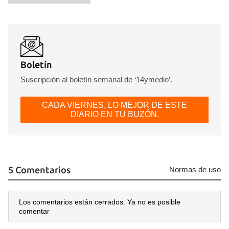
Boletín
Suscripción al boletín semanal de ‘14ymedio’.
Guardar como favorito
Para poder guardar como favorito, primero has de
CADA VIERNES, LO MEJOR DE ESTE
iniciar sesión con tu cuenta de 14ymedio.
DIARIO EN TU BUZÓN.
INICIAR SESIÓN
CANCELAR
5 Comentarios
Normas de uso
Los comentarios están cerrados. Ya no es posible
comentar