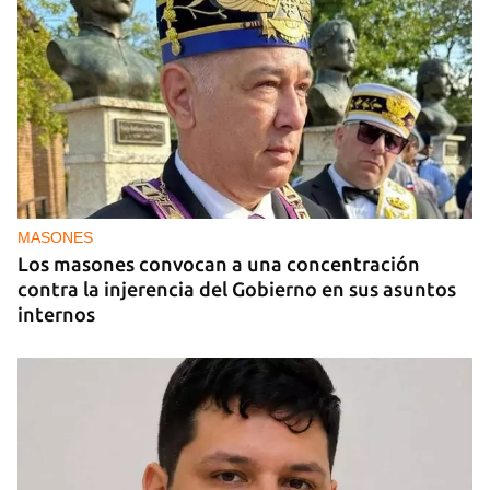
MIAMI
La hija de un diplomático castrista expulsado de
EE UU en 2003 está bajo custodia del ICE
MASONES
Los masones convocan a una concentración
contra la injerencia del Gobierno en sus asuntos
internos