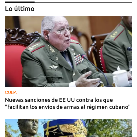
Lo último
MIAMI
La hija de un diplomático castrista expulsado de
EE UU en 2003 está bajo custodia del ICE
CUBA
Nuevas sanciones de EE UU contra los que
"facilitan los envíos de armas al régimen cubano"