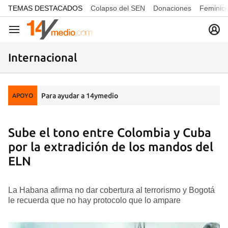
common.go-to-content
TEMAS DESTACADOS
Colapso del SEN
Donaciones
Feminici
Navegación
Internacional
Para ayudar a 14ymedio
APOYO
Sube el tono entre Colombia y Cuba
por la extradición de los mandos del
ELN
La Habana afirma no dar cobertura al terrorismo y Bogotá
le recuerda que no hay protocolo que lo ampare