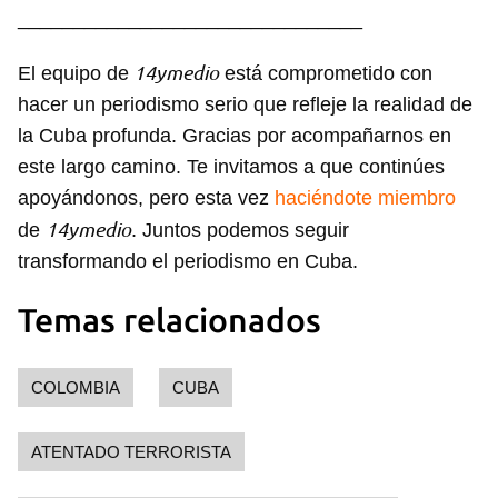
_______________________________
14ymedio
El equipo de
está comprometido con
hacer un periodismo serio que refleje la realidad de
la Cuba profunda. Gracias por acompañarnos en
este largo camino. Te invitamos a que continúes
apoyándonos, pero esta vez
haciéndote miembro
Guardar como favorito
14ymedio
de
. Juntos podemos seguir
transformando el periodismo en Cuba.
Para poder guardar como favorito, primero has de
iniciar sesión con tu cuenta de 14ymedio.
Temas relacionados
INICIAR SESIÓN
CANCELAR
COLOMBIA
CUBA
ATENTADO TERRORISTA