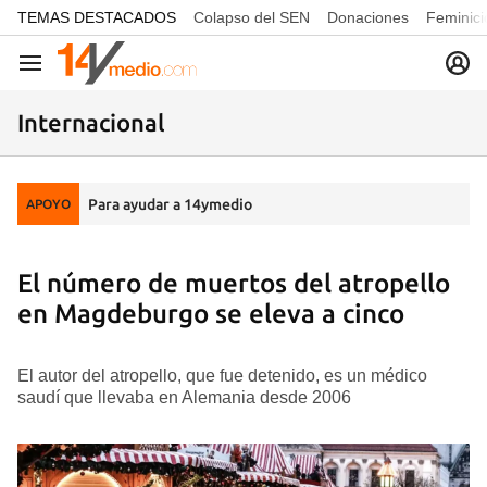
common.go-to-content
TEMAS DESTACADOS
Colapso del SEN
Donaciones
Feminici
Navegación
Internacional
Para ayudar a 14ymedio
APOYO
El número de muertos del atropello
en Magdeburgo se eleva a cinco
El autor del atropello, que fue detenido, es un médico
saudí que llevaba en Alemania desde 2006