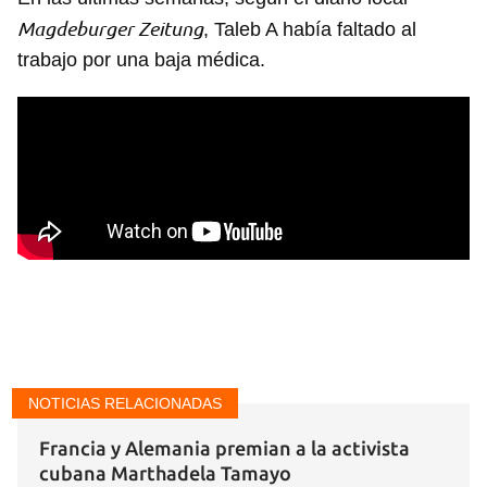
Magdeburger Zeitung
, Taleb A había faltado al
trabajo por una baja médica.
Guardar como favorito
Para poder guardar como favorito, primero has de
iniciar sesión con tu cuenta de 14ymedio.
INICIAR SESIÓN
CANCELAR
NOTICIAS RELACIONADAS
Francia y Alemania premian a la activista
cubana Marthadela Tamayo