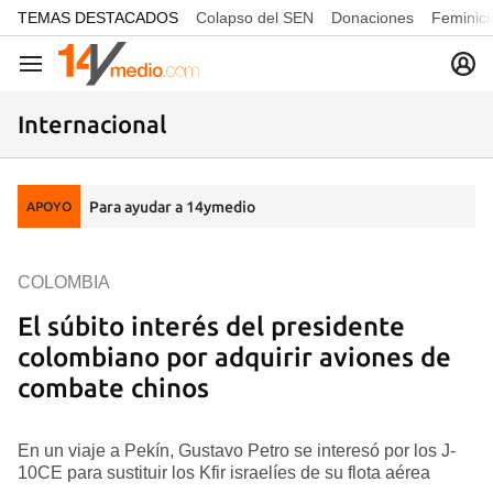
common.go-to-content
TEMAS DESTACADOS
Colapso del SEN
Donaciones
Feminici
Navegación
Internacional
Para ayudar a 14ymedio
APOYO
COLOMBIA
El súbito interés del presidente
colombiano por adquirir aviones de
combate chinos
En un viaje a Pekín, Gustavo Petro se interesó por los J-
10CE para sustituir los Kfir israelíes de su flota aérea