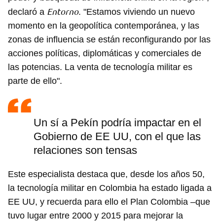
Entorno
declaró a
. "Estamos viviendo un nuevo
momento en la geopolítica contemporánea, y las
zonas de influencia se están reconfigurando por las
acciones políticas, diplomáticas y comerciales de
las potencias. La venta de tecnología militar es
parte de ello".
Guardar como favorito
Un sí a Pekín podría impactar en el
Para poder guardar como favorito, primero has de
Gobierno de EE UU, con el que las
iniciar sesión con tu cuenta de 14ymedio.
relaciones son tensas
INICIAR SESIÓN
CANCELAR
Este especialista destaca que, desde los años 50,
la tecnología militar en Colombia ha estado ligada a
EE UU, y recuerda para ello el Plan Colombia –que
tuvo lugar entre 2000 y 2015 para mejorar la