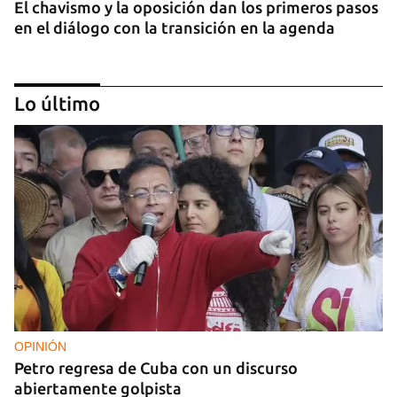
El chavismo y la oposición dan los primeros pasos
en el diálogo con la transición en la agenda
Lo último
NICARAGUA
EE UU propone a la OEA convocar a los
cancilleres para "tomar medidas" contra las
decisiones de Ortega
OPINIÓN
Petro regresa de Cuba con un discurso
abiertamente golpista