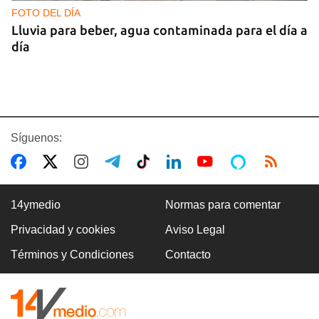
FOTO DEL DÍA
Lluvia para beber, agua contaminada para el día a
día
Síguenos:
14ymedio
Normas para comentar
Privacidad y cookies
Aviso Legal
COMERCIO
Términos y Condiciones
Contacto
La Cuevita, el verdadero mercado mayorista de
Cuba, abastece la economía nacional