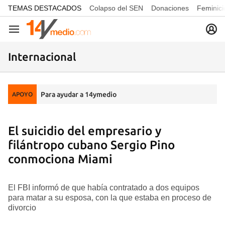
common.go-to-content
TEMAS DESTACADOS
Colapso del SEN
Donaciones
Feminici
Navegación
Internacional
Para ayudar a 14ymedio
APOYO
El suicidio del empresario y
filántropo cubano Sergio Pino
conmociona Miami
El FBI informó de que había contratado a dos equipos
para matar a su esposa, con la que estaba en proceso de
divorcio