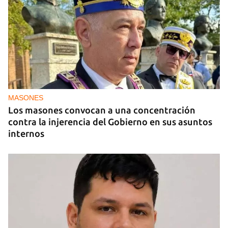
MIAMI
La hija de un diplomático castrista expulsado de
EE UU en 2003 está bajo custodia del ICE
MASONES
Los masones convocan a una concentración
contra la injerencia del Gobierno en sus asuntos
internos