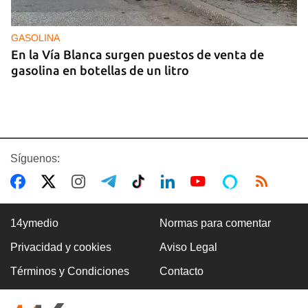
GASOLINA
En la Vía Blanca surgen puestos de venta de
gasolina en botellas de un litro
Síguenos:
14ymedio
Normas para comentar
Privacidad y cookies
Aviso Legal
Premio Literario Lourdes Gil 2026 en Poesía
Términos y Condiciones
Contacto