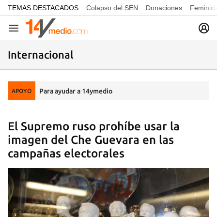
common.go-to-content
TEMAS DESTACADOS
Colapso del SEN
Donaciones
Feminici
Navegación
Internacional
Para ayudar a 14ymedio
APOYO
El Supremo ruso prohíbe usar la
imagen del Che Guevara en las
campañas electorales