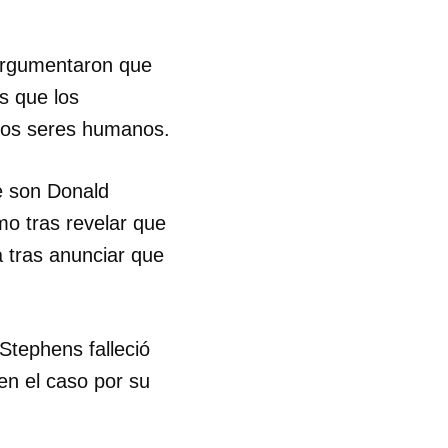
R
 argumentaron que
as que los
 los seres humanos.
e son Donald
mo tras revelar que
 tras anunciar que
Stephens falleció
en el caso por su