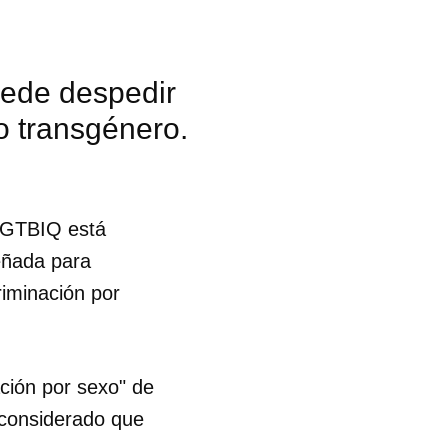
uede despedir
o transgénero.
 LGTBIQ está
señada para
riminación por
ación por sexo" de
a considerado que
 tu