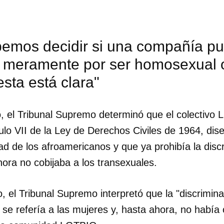
bemos decidir si una compañía p
n meramente por ser homosexual 
sta está clara"
co, el Tribunal Supremo determinó que el colectivo
tulo VII de la Ley de Derechos Civiles de 1964, di
dad de los afroamericanos y que ya prohibía la disc
ora no cobijaba a los transexuales.
dar como favorito
, el Tribunal Supremo interpretó que la "discrimin
o se refería a las mujeres y, hasta ahora, no habí
 poder guardar como favorito, primero has de iniciar sesión con
ta de 14ymedio.