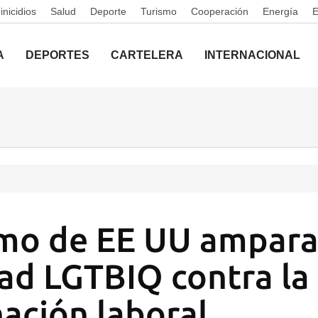
nicidios
Salud
Deporte
Turismo
Cooperación
Energía
A
DEPORTES
CARTELERA
INTERNACIONAL
mo de EE UU ampara 
d LGTBIQ contra la
nación laboral