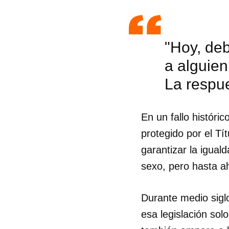
"Hoy, de
a alguie
La respue
En un fallo históri
protegido por el Tí
garantizar la igual
sexo, pero hasta ah
Guar
Durante medio siglo
esa legislación sol
Para
cuen