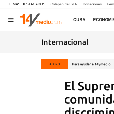
common.go-to-content
TEMAS DESTACADOS
Colapso del SEN
Donaciones
Femi
CUBA
ECONOMÍ
Navegación
Internacional
Para ayudar a 14ymedio
APOYO
El Supre
comunida
discrimi