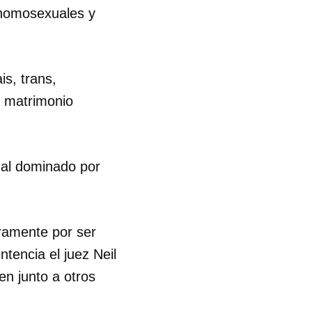
a homosexuales y
is, trans,
l matrimonio
unal dominado por
ramente por ser
tencia el juez Neil
n junto a otros