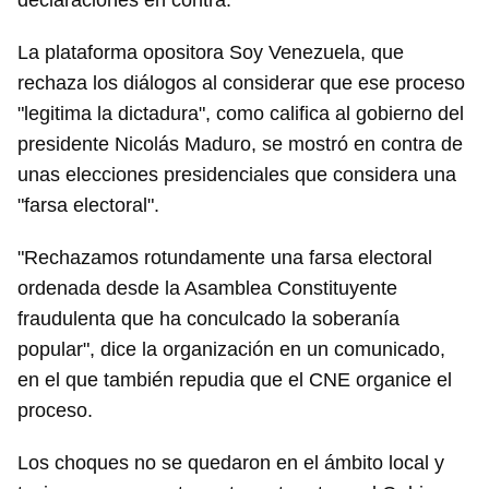
declaraciones en contra.
Guardar como favorito
La plataforma opositora Soy Venezuela, que
Para poder guardar como favorito, primero has de
rechaza los diálogos al considerar que ese proceso
iniciar sesión con tu cuenta de 14ymedio.
"legitima la dictadura", como califica al gobierno del
INICIAR SESIÓN
CANCELAR
presidente Nicolás Maduro, se mostró en contra de
unas elecciones presidenciales que considera una
"farsa electoral".
"Rechazamos rotundamente una farsa electoral
ordenada desde la Asamblea Constituyente
fraudulenta que ha conculcado la soberanía
popular", dice la organización en un comunicado,
en el que también repudia que el CNE organice el
proceso.
Los choques no se quedaron en el ámbito local y