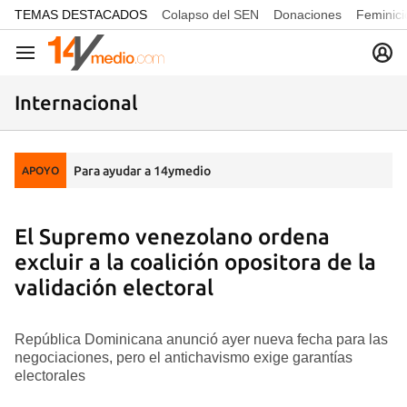
common.go-to-content
TEMAS DESTACADOS
Colapso del SEN
Donaciones
Feminici
Navegación
Internacional
Para ayudar a 14ymedio
APOYO
El Supremo venezolano ordena
excluir a la coalición opositora de la
validación electoral
República Dominicana anunció ayer nueva fecha para las
negociaciones, pero el antichavismo exige garantías
electorales