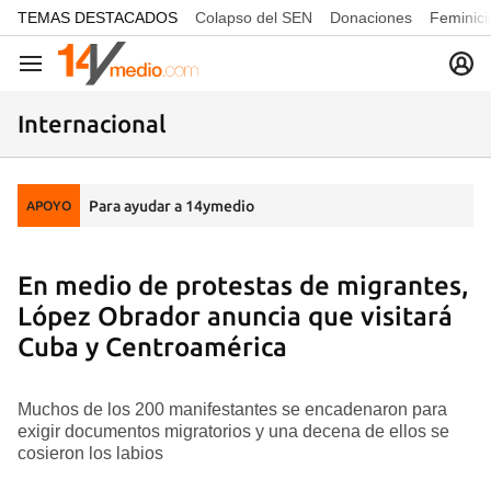
common.go-to-content
TEMAS DESTACADOS
Colapso del SEN
Donaciones
Feminici
Navegación
Internacional
Para ayudar a 14ymedio
APOYO
En medio de protestas de migrantes,
López Obrador anuncia que visitará
Cuba y Centroamérica
Muchos de los 200 manifestantes se encadenaron para
exigir documentos migratorios y una decena de ellos se
cosieron los labios