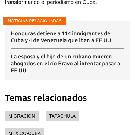
transformando el periodismo en Cuba.
NOTICIAS RELACIONADAS
Honduras detiene a 114 inmigrantes de
Cuba y 4 de Venezuela que iban a EE UU
Guardar como favorito
La esposa y el hijo de un cubano mueren
ahogados en el río Bravo al intentar pasar a
Para poder guardar como favorito, primero has de
EE UU
iniciar sesión con tu cuenta de 14ymedio.
INICIAR SESIÓN
CANCELAR
Temas relacionados
MIGRACIÓN
TAPACHULA
MÉXICO-CUBA