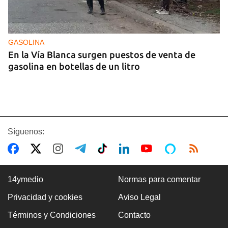
GASOLINA
En la Vía Blanca surgen puestos de venta de
gasolina en botellas de un litro
Síguenos:
14ymedio
Normas para comentar
Privacidad y cookies
Aviso Legal
Premio Literario Lourdes Gil 2026 en Poesía
Términos y Condiciones
Contacto