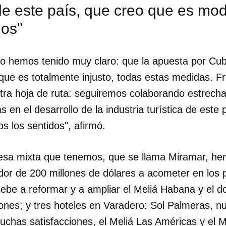
 de este país, que creo que es mo
dos"
lo hemos tenido muy claro: que la apuesta por Cub
ue es totalmente injusto, todas estas medidas. Fr
ra hoja de ruta: seguiremos colaborando estrech
 en el desarrollo de la industria turística de este
s los sentidos", afirmó.
resa mixta que tenemos, que se llama Miramar, h
edor de 200 millones de dólares a acometer en los 
ebe a reformar y a ampliar el Meliá Habana y el do
dar como favorito
ones; y tres hoteles en Varadero: Sol Palmeras, nu
 poder guardar como favorito, primero has de iniciar sesión con
ta de 14ymedio.
chas satisfacciones, el Meliá Las Américas y el M