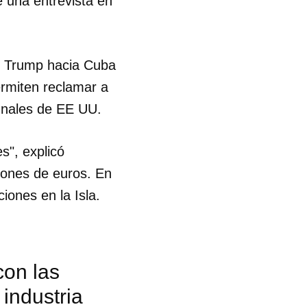
e una entrevista en
ld Trump hacia Cuba
permiten reclamar a
bunales de EE UU.
s", explicó
lones de euros. En
iones en la Isla.
on las
 industria