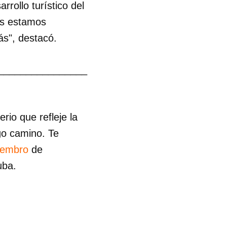
rollo turístico del
os estamos
ás", destacó.
________________
io que refleje la
go camino. Te
iembro
de
uba.