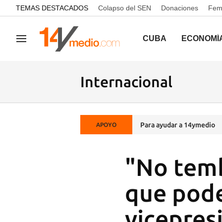
common.go-to-content
TEMAS DESTACADOS
Colapso del SEN
Donaciones
Femi
CUBA
ECONOMÍ
Navegación
Internacional
Para ayudar a 14ymedio
APOYO
"No temb
que pode
vicepres