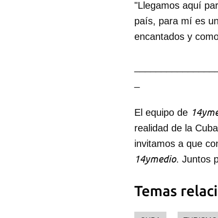
"Llegamos aquí para
país, para mí es u
encantados y como 
_______________
_
14yme
El equipo de
realidad de la Cub
invitamos a que co
14ymedio
. Juntos 
Temas relac