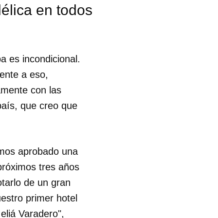
délica en todos
a es incondicional.
ente a eso,
amente con las
 país, que creo que
emos aprobado una
próximos tres años
tarlo de un gran
estro primer hotel
 tu
eliá Varadero",