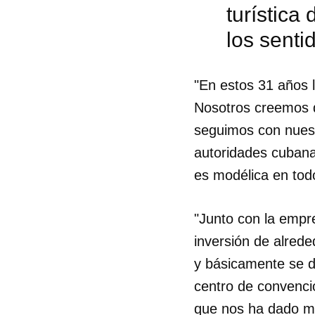
turística
los senti
"En estos 31 años 
Nosotros creemos q
seguimos con nuest
autoridades cubanas
es modélica en todo
"Junto con la emp
inversión de alred
y básicamente se d
Guar
centro de convenci
Para
cuen
que nos ha dado mu