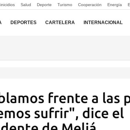
nicidios
Salud
Deporte
Turismo
Cooperación
Energía
A
DEPORTES
CARTELERA
INTERNACIONAL
lamos frente a las 
mos sufrir", dice el
idente de Meliá