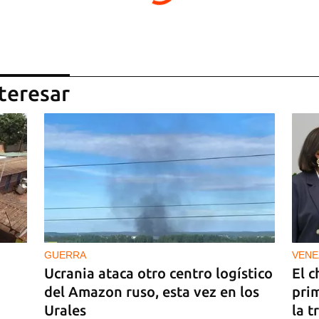
teresar
GUERRA
VENE
Ucrania ataca otro centro logístico
El c
del Amazon ruso, esta vez en los
pri
Urales
la t