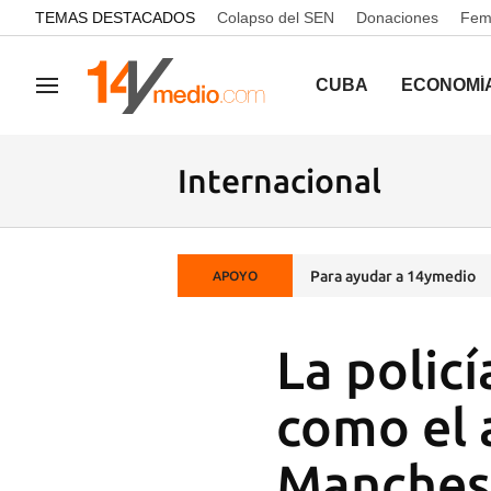
common.go-to-content
TEMAS DESTACADOS
Colapso del SEN
Donaciones
Femi
CUBA
ECONOMÍ
Navegación
Internacional
Para ayudar a 14ymedio
APOYO
La polic
como el 
Manches