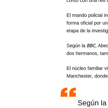
contó con una red 
El mando policial i
forma oficial por u
etapa de la investi
BBC
Según la
, Abed
dos hermanos, tamb
El núcleo familiar v
Manchester, donde l
Según la