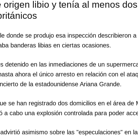
e origen libio y tenía al menos d
ritánicos
le donde se produjo esa inspección describieron a 
aba banderas libias en ciertas ocasiones.
s detenido en las inmediaciones de un supermerca
asta ahora el único arresto en relación con el ata
oncierto de la estadounidense Ariana Grande.
ue se han registrado dos domicilios en el área de
dar como favorito
vó a cabo una explosión controlada para poder acce
 poder guardar como favorito, primero has de iniciar sesión con
ta de 14ymedio.
ía advirtió asimismo sobre las "especulaciones" en l