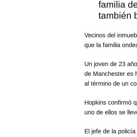
familia d
también b
Vecinos del inmueb
que la familia onde
Un joven de 23 año
de Manchester es h
al término de un c
Hopkins confirmó q
Guar
uno de ellos se lle
Para
cuen
El jefe de la polic