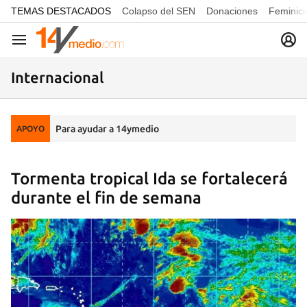
common.go-to-content
TEMAS DESTACADOS
Colapso del SEN
Donaciones
Feminici
Navegación
Internacional
Para ayudar a 14ymedio
APOYO
Tormenta tropical Ida se fortalecerá
durante el fin de semana