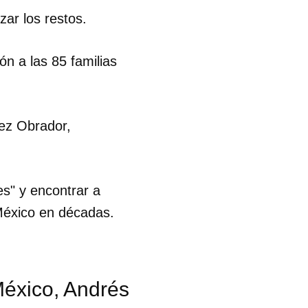
zar los restos.
R
n a las 85 familias
ez Obrador,
es" y encontrar a
México en décadas.
México, Andrés