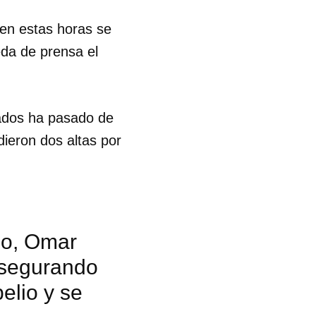
en estas horas se
eda de prensa el
izados ha pasado de
dieron dos altas por
go, Omar
asegurando
elio y se