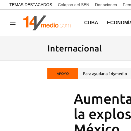
common.go-to-content
TEMAS DESTACADOS
Colapso del SEN
Donaciones
Femi
CUBA
ECONOMÍ
Navegación
Internacional
Para ayudar a 14ymedio
APOYO
Aumenta 
la explo
México