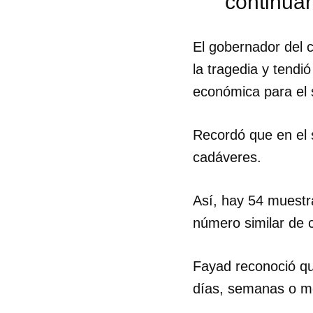
continuar
El gobernador del 
la tragedia y tendi
económica para el s
Recordó que en el 
cadáveres.
Así, hay 54 muestra
número similar de c
Fayad reconoció que
Guar
días, semanas o mes
Para
cuen