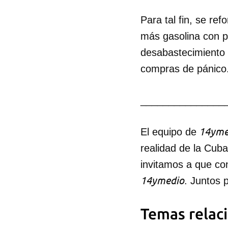
Para tal fin, se re
más gasolina con p
desabastecimiento 
compras de pánico
_______________
14yme
El equipo de
realidad de la Cub
invitamos a que co
14ymedio
. Juntos 
Temas relac