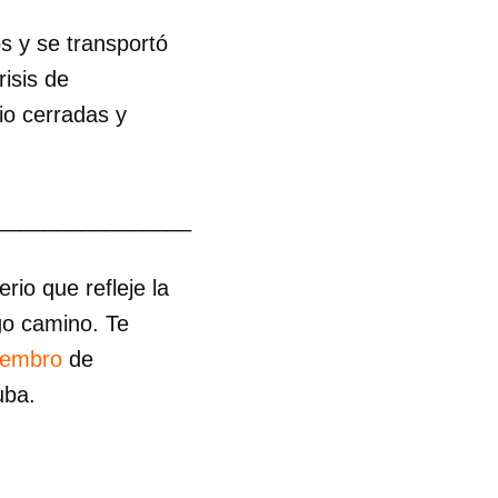
os y se transportó
isis de
io cerradas y
________________
io que refleje la
go camino. Te
iembro
de
uba.