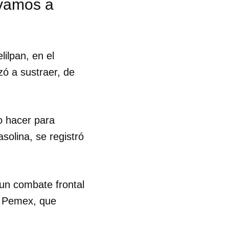
 vamos a
lilpan, en el
zó a sustraer, de
o hacer para
solina, se registró
un combate frontal
al Pemex, que