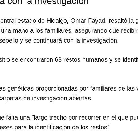
á con la investigación
central estado de Hidalgo, Omar Fayad, resaltó la 
ó una mano a los familiares, asegurando que recib
epelio y se continuará con la investigación.
sitio se encontraron 68 restos humanos y se identi
s genéticas proporcionadas por familiares de las 
arpetas de investigación abiertas.
 falta una "largo trecho por recorrer en el que p
dar como favorito
es para la identificación de los restos".
 poder guardar como favorito, primero has de iniciar sesión con
ta de 14ymedio.