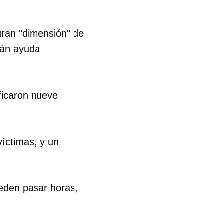
gran "dimensión" de
irán ayuda
ficaron nueve
víctimas, y un
ueden pasar horas,
 tu