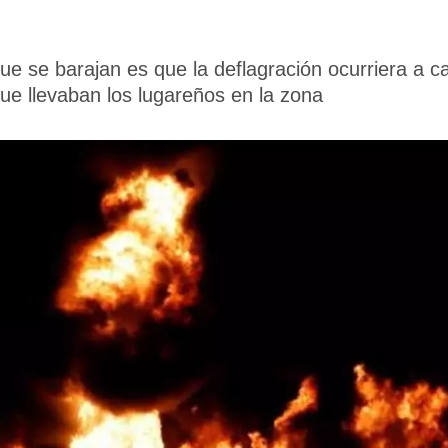
que se barajan es que la deflagración ocurriera a c
que llevaban los lugareños en la zona