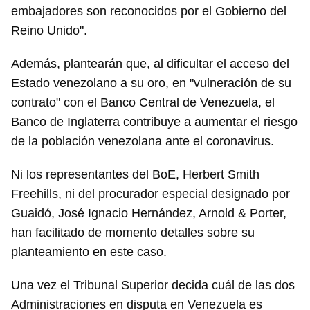
embajadores son reconocidos por el Gobierno del
Reino Unido".
Además, plantearán que, al dificultar el acceso del
Estado venezolano a su oro, en "vulneración de su
contrato" con el Banco Central de Venezuela, el
Banco de Inglaterra contribuye a aumentar el riesgo
de la población venezolana ante el coronavirus.
Ni los representantes del BoE, Herbert Smith
Freehills, ni del procurador especial designado por
Guardar como favorito
Guaidó, José Ignacio Hernández, Arnold & Porter,
han facilitado de momento detalles sobre su
Para poder guardar como favorito, primero has de
iniciar sesión con tu cuenta de 14ymedio.
planteamiento en este caso.
INICIAR SESIÓN
CANCELAR
Una vez el Tribunal Superior decida cuál de las dos
Administraciones en disputa en Venezuela es