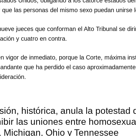
stados Unidos, obligando a los catorce estados del
ir que las personas del mismo sexo puedan unirse 
nueve jueces que conforman el Alto Tribunal se dir
zación y cuatro en contra.
 en vigor de inmediato, porque la Corte, máxima inst
mandante que ha perdido el caso aproximadament
ideración.
sión, histórica, anula la potestad
hibir las uniones entre homosexu
, Michigan, Ohio y Tennessee