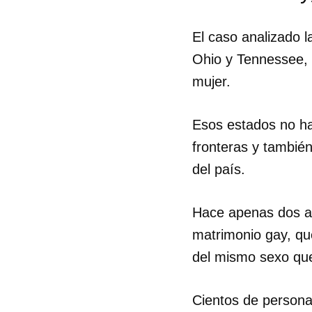
El caso analizado l
Ohio y Tennessee, 
mujer.
Esos estados no ha
fronteras y tambié
del país.
Guar
Hace apenas dos añ
Para
matrimonio gay, qu
cuen
del mismo sexo que
Cientos de persona