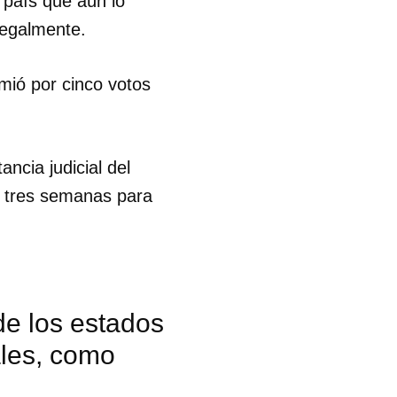
 país que aún lo
legalmente.
imió por cinco votos
ancia judicial del
e tres semanas para
 de los estados
ales, como