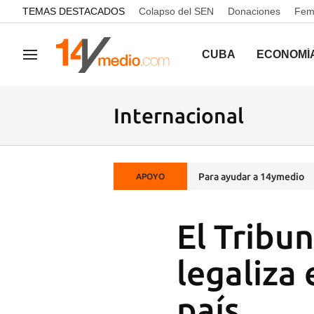
common.go-to-content
TEMAS DESTACADOS
Colapso del SEN
Donaciones
Femi
CUBA
ECONOMÍ
Navegación
Internacional
Para ayudar a 14ymedio
APOYO
El Tribu
legaliza
país