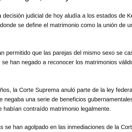
a decisión judicial de hoy aludía a los estados de 
donde se define el matrimonio como la unión de 
n permitido que las parejas del mismo sexo se ca
n se han negado a reconocer los matrimonios válid
dar como favorito
os, la Corte Suprema anuló parte de la ley federal
 poder guardar como favorito, primero has de iniciar sesión con
e negaba una serie de beneficios gubernamentales
ta de 14ymedio.
 habían contraído matrimonio legalmente.
INICIAR SESIÓN
CANCELA
s se han agolpado en las inmediaciones de la Cor