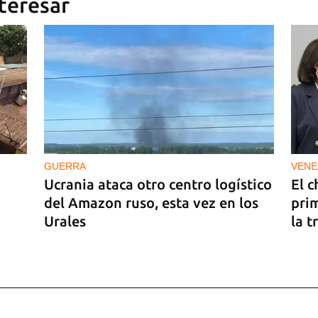
teresar
GUERRA
VENE
Ucrania ataca otro centro logístico
El c
del Amazon ruso, esta vez en los
pri
Urales
la t