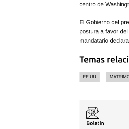
centro de Washingto
El Gobierno del p
postura a favor de
mandatario declara
Temas relac
EE UU
MATRIM
Boletín