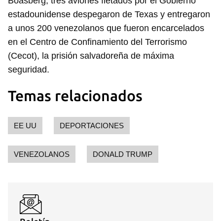
Boasberg, tres aviones fletados por el Gobierno
estadounidense despegaron de Texas y entregaron
a unos 200 venezolanos que fueron encarcelados
en el Centro de Confinamiento del Terrorismo
(Cecot), la prisión salvadoreña de máxima
seguridad.
Temas relacionados
EE UU
DEPORTACIONES
Guardar como favorito
Para poder guardar como favorito, primero has de
VENEZOLANOS
DONALD TRUMP
iniciar sesión con tu cuenta de 14ymedio.
INICIAR SESIÓN
CANCELAR