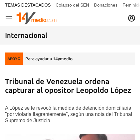
common.go-to-content
TEMAS DESTACADOS
Colapso del SEN
Donaciones
Feminici
Navegación
Internacional
Para ayudar a 14ymedio
APOYO
Tribunal de Venezuela ordena
capturar al opositor Leopoldo López
A López se le revocó la medida de detención domiciliaria
"por violarla flagrantemente", según una nota del Tribunal
Supremo de Justicia