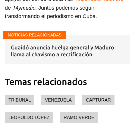
14ymedio
de
. Juntos podemos seguir
transformando el periodismo en Cuba.
NOTICIAS RELACIONADAS
Guaidó anuncia huelga general y Maduro
llama al chavismo a rectificación
Temas relacionados
TRIBUNAL
VENEZUELA
CAPTURAR
Guardar como favorito
Para poder guardar como favorito, primero has de
LEOPOLDO LÓPEZ
RAMO VERDE
iniciar sesión con tu cuenta de 14ymedio.