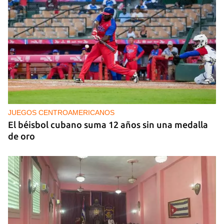
NICARAGUA
EE UU propone a la OEA convocar a los
cancilleres para "tomar medidas" contra las
decisiones de Ortega
JUEGOS CENTROAMERICANOS
El béisbol cubano suma 12 años sin una medalla
de oro