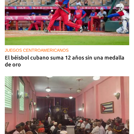
NICARAGUA
EE UU propone a la OEA convocar a los
cancilleres para "tomar medidas" contra las
decisiones de Ortega
JUEGOS CENTROAMERICANOS
El béisbol cubano suma 12 años sin una medalla
de oro