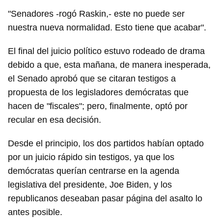
"Senadores -rogó Raskin,- este no puede ser
nuestra nueva normalidad. Esto tiene que acabar".
El final del juicio político estuvo rodeado de drama
debido a que, esta mañana, de manera inesperada,
el Senado aprobó que se citaran testigos a
propuesta de los legisladores demócratas que
hacen de "fiscales"; pero, finalmente, optó por
recular en esa decisión.
Desde el principio, los dos partidos habían optado
por un juicio rápido sin testigos, ya que los
Guardar como favorito
demócratas querían centrarse en la agenda
Para poder guardar como favorito, primero has de
legislativa del presidente, Joe Biden, y los
iniciar sesión con tu cuenta de 14ymedio.
republicanos deseaban pasar página del asalto lo
antes posible.
INICIAR SESIÓN
CANCELAR