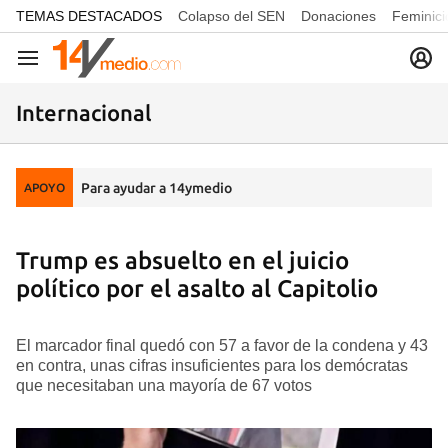
common.go-to-content
TEMAS DESTACADOS
Colapso del SEN
Donaciones
Feminici
Navegación
Internacional
Para ayudar a 14ymedio
APOYO
Trump es absuelto en el juicio
político por el asalto al Capitolio
El marcador final quedó con 57 a favor de la condena y 43
en contra, unas cifras insuficientes para los demócratas
que necesitaban una mayoría de 67 votos