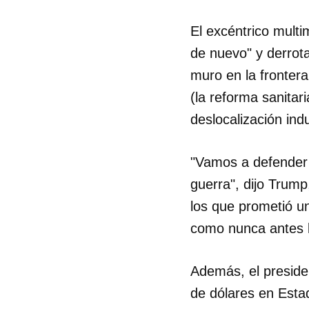
El excéntrico multim
de nuevo" y derrota
muro en la fronter
(la reforma sanitar
deslocalización indu
"Vamos a defender 
guerra", dijo Trump
los que prometió un
como nunca antes l
Guar
Además, el preside
Para
de dólares en Esta
cuen