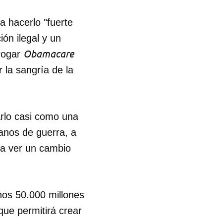
ra hacerlo "fuerte
ón ilegal y un
Obamacare
erogar
 la sangría de la
rlo casi como una
ranos de guerra, a
 a ver un cambio
nos 50.000 millones
 tu
que permitirá crear