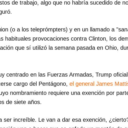
tos de trabajo, algo que no habría sucedido de n
guró.
INICIAR SESIÓN
CANCELA
ion (o a los teleprómpters) y en un llamado a "sana
 las habituales provocaciones contra Clinton, los de
ción que sí utilizó la semana pasada en Ohio, du
y centrado en las Fuerzas Armadas, Trump oficial
cerse cargo del Pentágono,
el general James Matti
cuyo nombramiento requiere una exención por part
os de siete años.
a ser increíble. Le van a dar esa exención, ¿cierto