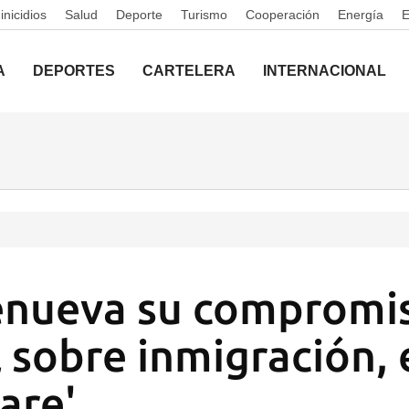
nicidios
Salud
Deporte
Turismo
Cooperación
Energía
A
DEPORTES
CARTELERA
INTERNACIONAL
enueva su compromi
l sobre inmigración, 
are'