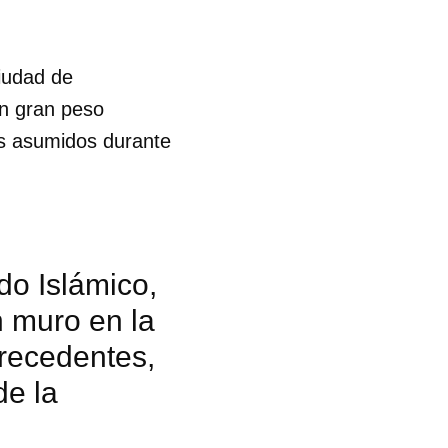
ciudad de
un gran peso
os asumidos durante
ado Islámico,
n muro en la
precedentes,
de la