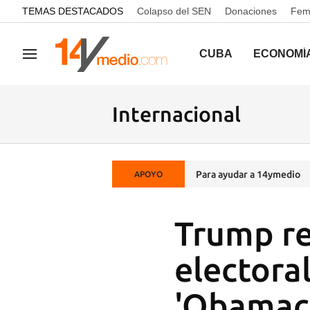
common.go-to-content
TEMAS DESTACADOS
Colapso del SEN
Donaciones
Femi
CUBA
ECONOMÍ
Navegación
Internacional
Para ayudar a 14ymedio
APOYO
Trump r
electora
'Obamac