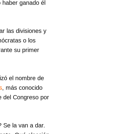
o haber ganado él
R
r las divisiones y
mócratas o los
rante su primer
izó el nombre de
s
, más conocido
e del Congreso por
? Se la van a dar.