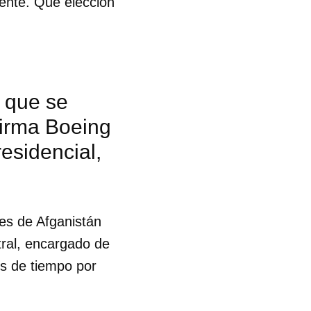
ente. Qué elección
 que se
firma Boeing
esidencial,
es de Afganistán
ral, encargado de
es de tiempo por