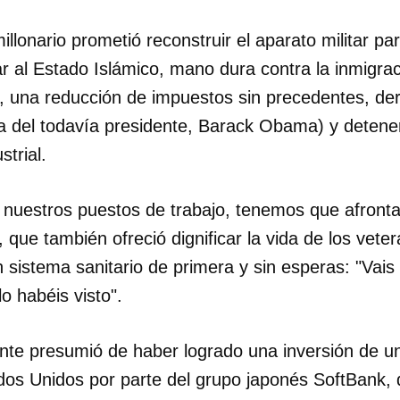
illonario prometió reconstruir el aparato militar pa
r al Estado Islámico, mano dura contra la inmigraci
a, una reducción de impuestos sin precedentes, d
ia del todavía presidente, Barack Obama) y detener
strial.
nuestros puestos de trabajo, tenemos que afronta
, que también ofreció dignificar la vida de los vete
 sistema sanitario de primera y sin esperas: "Vais
o habéis visto".
dar como favorito
nte presumió de haber logrado una inversión de u
 poder guardar como favorito, primero has de iniciar sesión con
dos Unidos por parte del grupo japonés SoftBank, 
ta de 14ymedio.