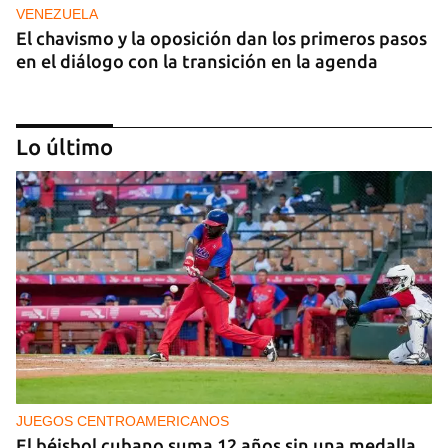
VENEZUELA
El chavismo y la oposición dan los primeros pasos
en el diálogo con la transición en la agenda
Lo último
NICARAGUA
EE UU propone a la OEA convocar a los
cancilleres para "tomar medidas" contra las
decisiones de Ortega
JUEGOS CENTROAMERICANOS
El béisbol cubano suma 12 años sin una medalla