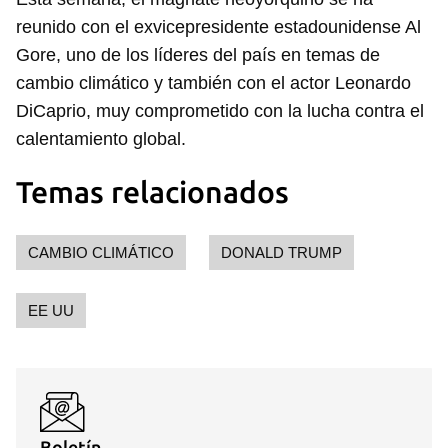
reunido con el exvicepresidente estadounidense Al
Gore, uno de los líderes del país en temas de
cambio climático y también con el actor Leonardo
DiCaprio, muy comprometido con la lucha contra el
calentamiento global.
Temas relacionados
CAMBIO CLIMÁTICO
DONALD TRUMP
Guardar como favorito
EE UU
Para poder guardar como favorito, primero has de
iniciar sesión con tu cuenta de 14ymedio.
INICIAR SESIÓN
CANCELAR
Boletín