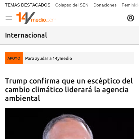
common.go-to-content
TEMAS DESTACADOS
Colapso del SEN
Donaciones
Feminici
Navegación
Internacional
Para ayudar a 14ymedio
APOYO
Trump confirma que un escéptico del
cambio climático liderará la agencia
ambiental