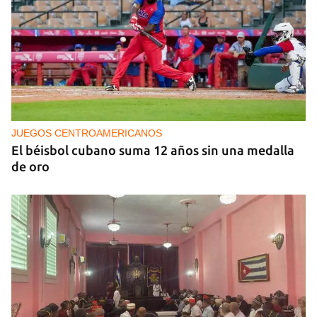
NICARAGUA
EE UU propone a la OEA convocar a los
cancilleres para "tomar medidas" contra las
decisiones de Ortega
JUEGOS CENTROAMERICANOS
El béisbol cubano suma 12 años sin una medalla
de oro