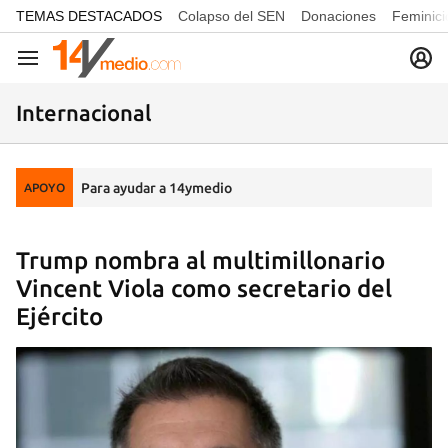
common.go-to-content
TEMAS DESTACADOS
Colapso del SEN
Donaciones
Feminici
Navegación
Internacional
Para ayudar a 14ymedio
APOYO
Trump nombra al multimillonario
Vincent Viola como secretario del
Ejército