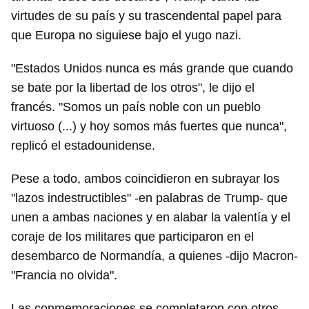
virtudes de su país y su trascendental papel para
Guardar como favorito
que Europa no siguiese bajo el yugo nazi.
Para poder guardar como favorito, primero has de
iniciar sesión con tu cuenta de 14ymedio.
"Estados Unidos nunca es más grande que cuando
se bate por la libertad de los otros", le dijo el
INICIAR SESIÓN
CANCELAR
francés. "Somos un país noble con un pueblo
virtuoso (...) y hoy somos más fuertes que nunca",
replicó el estadounidense.
Pese a todo, ambos coincidieron en subrayar los
"lazos indestructibles" -en palabras de Trump- que
unen a ambas naciones y en alabar la valentía y el
coraje de los militares que participaron en el
desembarco de Normandía, a quienes -dijo Macron-
"Francia no olvida".
Las conmemoraciones se completaron con otros