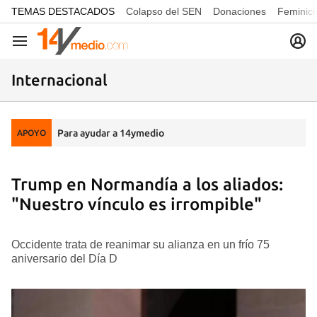
common.go-to-content
TEMAS DESTACADOS
Colapso del SEN
Donaciones
Feminici
Navegación
Internacional
Para ayudar a 14ymedio
APOYO
Trump en Normandía a los aliados:
"Nuestro vínculo es irrompible"
Occidente trata de reanimar su alianza en un frío 75
aniversario del Día D