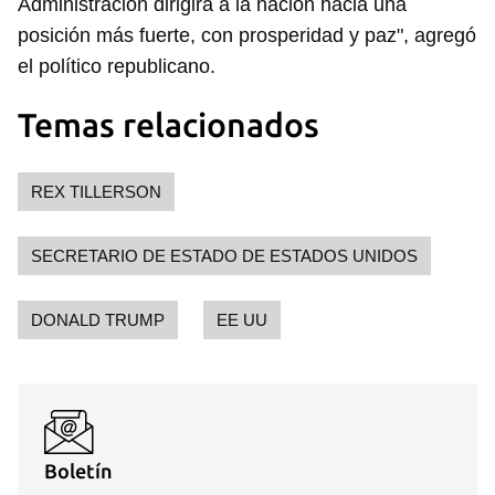
Administración dirigirá a la nación hacia una
posición más fuerte, con prosperidad y paz", agregó
el político republicano.
Guardar como favorito
Temas relacionados
Para poder guardar como favorito, primero has de
iniciar sesión con tu cuenta de 14ymedio.
REX TILLERSON
INICIAR SESIÓN
CANCELAR
SECRETARIO DE ESTADO DE ESTADOS UNIDOS
DONALD TRUMP
EE UU
Boletín