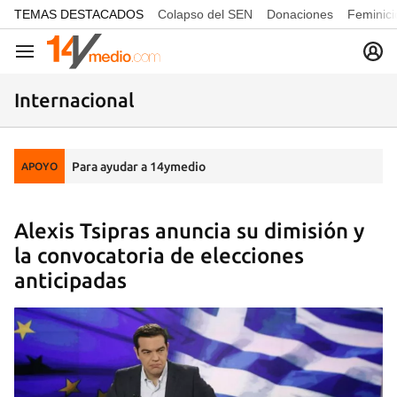
common.go-to-content
TEMAS DESTACADOS
Colapso del SEN
Donaciones
Feminici
Navegación
Internacional
Para ayudar a 14ymedio
APOYO
Alexis Tsipras anuncia su dimisión y
la convocatoria de elecciones
anticipadas