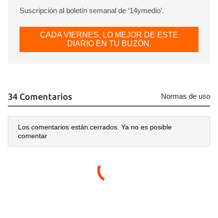
Suscripción al boletín semanal de ‘14ymedio’.
CADA VIERNES, LO MEJOR DE ESTE
DIARIO EN TU BUZÓN.
34 Comentarios
Normas de uso
Los comentarios están cerrados. Ya no es posible
Guardar como favorito
comentar
Para poder guardar como favorito, primero has de
iniciar sesión con tu cuenta de 14ymedio.
INICIAR SESIÓN
CANCELAR