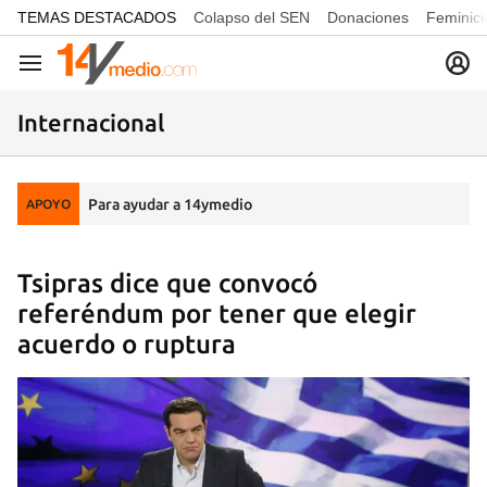
common.go-to-content
TEMAS DESTACADOS
Colapso del SEN
Donaciones
Feminici
Navegación
Internacional
Para ayudar a 14ymedio
APOYO
Tsipras dice que convocó
referéndum por tener que elegir
acuerdo o ruptura