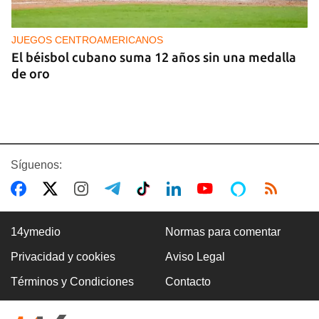
JUEGOS CENTROAMERICANOS
El béisbol cubano suma 12 años sin una medalla
de oro
Síguenos:
14ymedio
Normas para comentar
Privacidad y cookies
Aviso Legal
MASONES
Términos y Condiciones
Contacto
Un centenar de masones frustran el intento del
Gobierno de apartar al líder del Supremo Consejo