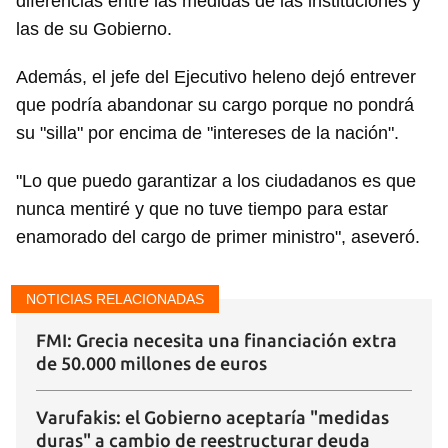
diferencias entre las medidas de las instituciones y
las de su Gobierno.
Además, el jefe del Ejecutivo heleno dejó entrever
que podría abandonar su cargo porque no pondrá
su "silla" por encima de "intereses de la nación".
Guardar como favorito
"Lo que puedo garantizar a los ciudadanos es que
Para poder guardar como favorito, primero has de
nunca mentiré y que no tuve tiempo para estar
iniciar sesión con tu cuenta de 14ymedio.
enamorado del cargo de primer ministro", aseveró.
INICIAR SESIÓN
CANCELAR
NOTICIAS RELACIONADAS
FMI: Grecia necesita una financiación extra
de 50.000 millones de euros
Varufakis: el Gobierno aceptaría "medidas
duras" a cambio de reestructurar deuda