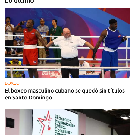
Lo último
NICARAGUA
EE UU propone a la OEA convocar a los
cancilleres para "tomar medidas" contra las
decisiones de Ortega
BOXEO
El boxeo masculino cubano se quedó sin títulos
en Santo Domingo