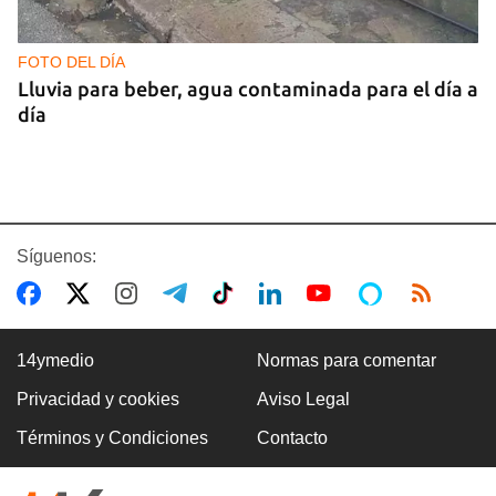
FOTO DEL DÍA
Lluvia para beber, agua contaminada para el día a
día
Síguenos:
14ymedio
Normas para comentar
Privacidad y cookies
Aviso Legal
COMERCIO
Términos y Condiciones
Contacto
La Cuevita, el verdadero mercado mayorista de
Cuba, abastece la economía nacional