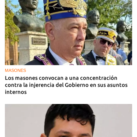
MIAMI
La hija de un diplomático castrista expulsado de
EE UU en 2003 está bajo custodia del ICE
MASONES
Los masones convocan a una concentración
contra la injerencia del Gobierno en sus asuntos
internos