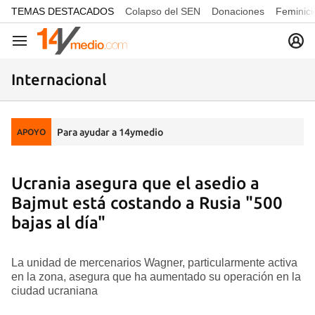
common.go-to-content
TEMAS DESTACADOS
Colapso del SEN
Donaciones
Feminici
Navegación
Internacional
Para ayudar a 14ymedio
APOYO
Ucrania asegura que el asedio a
Bajmut está costando a Rusia "500
bajas al día"
La unidad de mercenarios Wagner, particularmente activa
en la zona, asegura que ha aumentado su operación en la
ciudad ucraniana