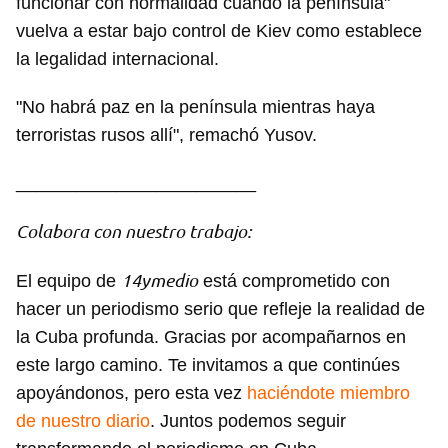
funcionar con normalidad cuando la península"
vuelva a estar bajo control de Kiev como establece
Guardar como favorito
la legalidad internacional.
Para poder guardar como favorito, primero has de
"No habrá paz en la península mientras haya
iniciar sesión con tu cuenta de 14ymedio.
terroristas rusos allí", remachó Yusov.
INICIAR SESIÓN
CANCELAR
________________________
Colabora con nuestro trabajo:
14ymedio
El equipo de
está comprometido con
hacer un periodismo serio que refleje la realidad de
la Cuba profunda. Gracias por acompañarnos en
este largo camino. Te invitamos a que continúes
apoyándonos, pero esta vez
haciéndote miembro
de nuestro diario
. Juntos podemos seguir