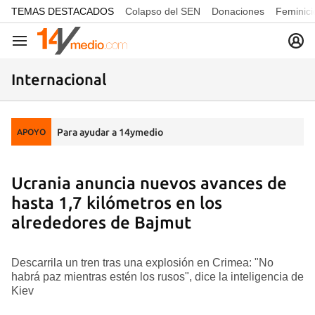
common.go-to-content
TEMAS DESTACADOS
Colapso del SEN
Donaciones
Feminici
Navegación
Internacional
Para ayudar a 14ymedio
APOYO
Ucrania anuncia nuevos avances de
hasta 1,7 kilómetros en los
alrededores de Bajmut
Descarrila un tren tras una explosión en Crimea: "No
habrá paz mientras estén los rusos", dice la inteligencia de
Kiev