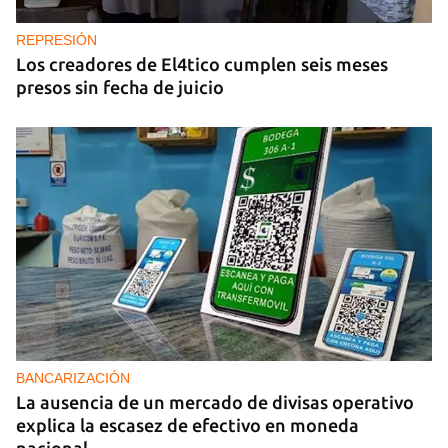
cancilleres para "tomar medidas" contra las
decisiones de Ortega
REPRESIÓN
Los creadores de El4tico cumplen seis meses
presos sin fecha de juicio
BANCARIZACIÓN
La ausencia de un mercado de divisas operativo
explica la escasez de efectivo en moneda