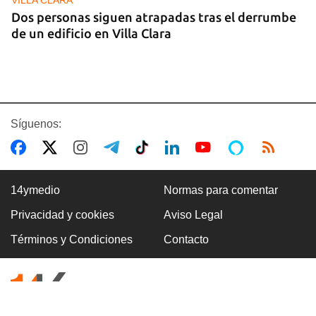
Dos personas siguen atrapadas tras el derrumbe
de un edificio en Villa Clara
Síguenos:
14ymedio
Normas para comentar
Privacidad y cookies
Aviso Legal
FOTO DEL DÍA
Términos y Condiciones
Contacto
Un litro de aceite cuesta ya más de dos salarios
mínimos