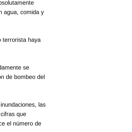
absolutamente
in agua, comida y
R
 terrorista haya
idamente se
ión de bombeo del
 inundaciones, las
cifras que
ce el número de