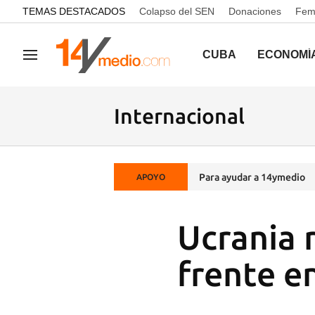
common.go-to-content
TEMAS DESTACADOS
Colapso del SEN
Donaciones
Femi
CUBA
ECONOMÍ
Navegación
Internacional
Para ayudar a 14ymedio
APOYO
Ucrania r
frente e