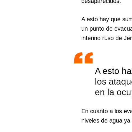
desaparecidos.
A esto hay que sum
un punto de evacua
interino ruso de Je
A esto h
los ataq
en la ocu
En cuanto a los ev
niveles de agua ya