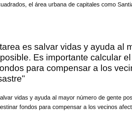
cuadrados, el área urbana de capitales como Santi
tarea es salvar vidas y ayuda al
posible. Es importante calcular e
fondos para compensar a los veci
sastre"
salvar vidas y ayuda al mayor número de gente pos
destinar fondos para compensar a los vecinos afec
dar como favorito
.
 poder guardar como favorito, primero has de iniciar sesión con
ta de 14ymedio.