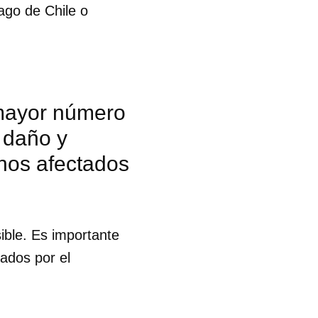
ago de Chile o
 mayor número
l daño y
nos afectados
ible. Es importante
tados por el
 tu