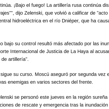
inúa. ¡Bajo el fuego! La artillería rusa continúa di
jes"", dijo Zelenski, que volvió a calificar de "acto 
entral hidroeléctrica en el río Dniéper, que ha cau
rio bajo su control resultó más afectado por las inu
orte Internacional de Justicia de La Haya al acusar
e artillería".
a sigue su curso. Moscú aseguró por segunda vez
vas enemigas en varios sectores del frente.
elenski se personó este jueves en la región sureña
ciones de rescate y emergencia tras la inundación