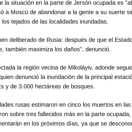
ue la situación en la parte de Jersón ocupada es "
usó a Moscú de abandonar a la gente a su suerte s
INICIAR SESIÓN
CANCELA
los tejados de las localidades inundadas.
men deliberado de Rusia: después de que el Estado
e, también maximiza los daños", denunció.
ectada la región vecina de Mikoláyiv, adonde segu
quien denunció la inundación de la principal estac
ets y de 3.000 hectáreas de bosques.
dades rusas estimaron en cinco los muertos en las
on sobre tres fallecidos más en la parte ocupada, 
entarán en los próximos días, ya que se descono