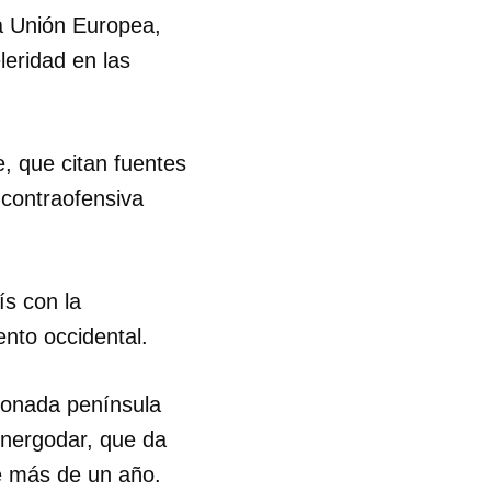
la Unión Europea,
leridad en las
, que citan fuentes
 contraofensiva
ís con la
nto occidental.
exionada península
Energodar, que da
ce más de un año.