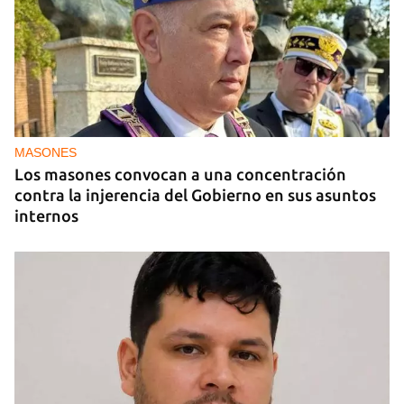
MIAMI
La hija de un diplomático castrista expulsado de
EE UU en 2003 está bajo custodia del ICE
MASONES
Los masones convocan a una concentración
contra la injerencia del Gobierno en sus asuntos
internos