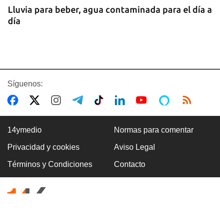
Lluvia para beber, agua contaminada para el día a
día
Síguenos:
14ymedio
Normas para comentar
Privacidad y cookies
Aviso Legal
COMERCIO
Términos y Condiciones
Contacto
La Cuevita, el verdadero mercado mayorista de
Cuba, abastece la economía nacional