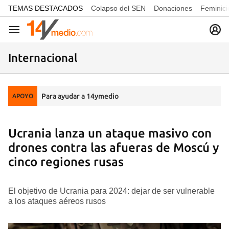
common.go-to-content
TEMAS DESTACADOS
Colapso del SEN
Donaciones
Feminici
Navegación
Internacional
Para ayudar a 14ymedio
APOYO
Ucrania lanza un ataque masivo con
drones contra las afueras de Moscú y
cinco regiones rusas
El objetivo de Ucrania para 2024: dejar de ser vulnerable
a los ataques aéreos rusos