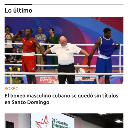
Lo último
NICARAGUA
EE UU propone a la OEA convocar a los
cancilleres para "tomar medidas" contra las
decisiones de Ortega
BOXEO
El boxeo masculino cubano se quedó sin títulos
en Santo Domingo