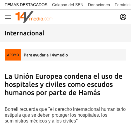
common.go-to-content
TEMAS DESTACADOS
Colapso del SEN
Donaciones
Feminici
Navegación
Internacional
Para ayudar a 14ymedio
APOYO
La Unión Europea condena el uso de
hospitales y civiles como escudos
humanos por parte de Hamás
Borrell recuerda que "el derecho internacional humanitario
estipula que se deben proteger los hospitales, los
suministros médicos y a los civiles"