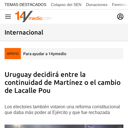
common.go-to-content
TEMAS DESTACADOS
Colapso del SEN
Donaciones
Feminici
Navegación
Internacional
Para ayudar a 14ymedio
APOYO
Uruguay decidirá entre la
continuidad de Martínez o el cambio
de Lacalle Pou
Los electores también votaron una reforma constitucional
que daba más poder al Ejército y que fue rechazada