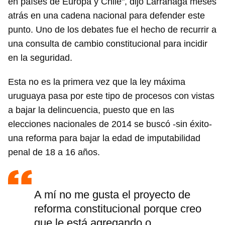
en países de Europa y Chile", dijo Larrañaga meses
atrás en una cadena nacional para defender este
punto. Uno de los debates fue el hecho de recurrir a
una consulta de cambio constitucional para incidir
en la seguridad.
Esta no es la primera vez que la ley máxima
uruguaya pasa por este tipo de procesos con vistas
a bajar la delincuencia, puesto que en las
elecciones nacionales de 2014 se buscó -sin éxito-
una reforma para bajar la edad de imputabilidad
Guardar como favorito
penal de 18 a 16 años.
Para poder guardar como favorito, primero has de
iniciar sesión con tu cuenta de 14ymedio.
A mí no me gusta el proyecto de
INICIAR SESIÓN
CANCELAR
reforma constitucional porque creo
que le está agregando o