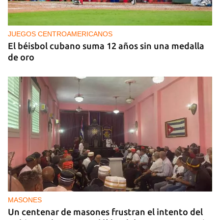
EE UU propone a la OEA convocar a los
cancilleres para "tomar medidas" contra las
decisiones de Ortega
JUEGOS CENTROAMERICANOS
El béisbol cubano suma 12 años sin una medalla
de oro
MASONES
Un centenar de masones frustran el intento del