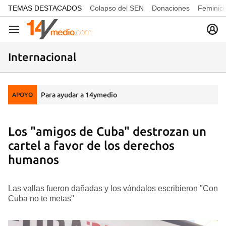
common.go-to-content
TEMAS DESTACADOS
Colapso del SEN
Donaciones
Feminici
Navegación
Internacional
Para ayudar a 14ymedio
APOYO
Los "amigos de Cuba" destrozan un
cartel a favor de los derechos
humanos
Las vallas fueron dañadas y los vándalos escribieron "Con
Cuba no te metas"