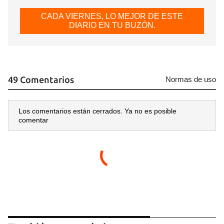
CADA VIERNES, LO MEJOR DE ESTE
DIARIO EN TU BUZÓN.
Guardar como favorito
Para poder guardar como favorito, primero has de
iniciar sesión con tu cuenta de 14ymedio.
49 Comentarios
Normas de uso
INICIAR SESIÓN
CANCELAR
Los comentarios están cerrados. Ya no es posible
comentar