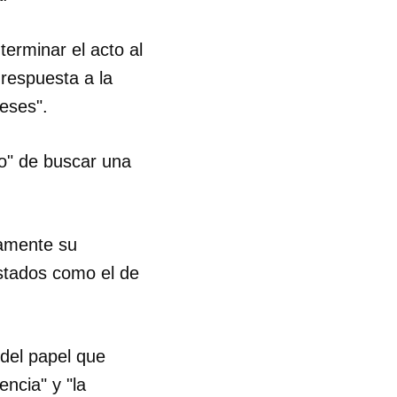
erminar el acto al
 respuesta a la
eses".
so" de buscar una
samente su
istados como el de
del papel que
ncia" y "la