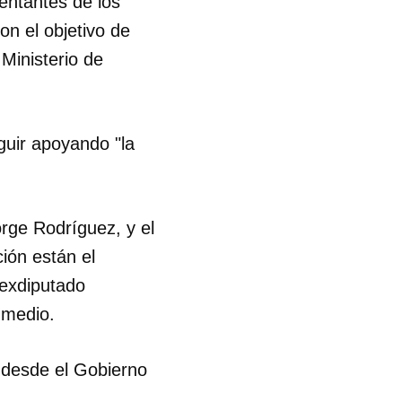
entantes de los
on el objetivo de
R
 Ministerio de
guir apoyando "la
rge Rodríguez, y el
ión están el
 exdiputado
 medio.
 desde el Gobierno