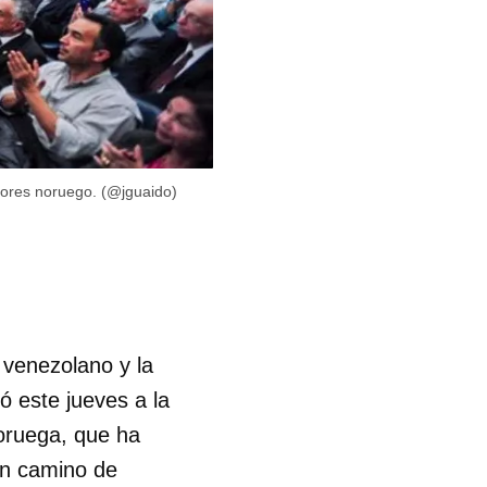
riores noruego. (@jguaido)
 venezolano y la
ó este jueves a la
Noruega, que ha
un camino de