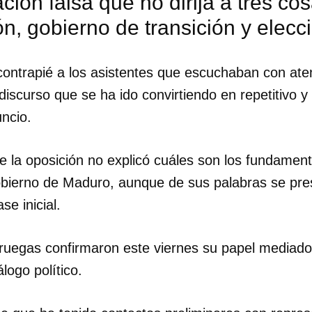
ción falsa que no dirija a tres co
n, gobierno de transición y elecci
contrapié a los asistentes que escuchaban con ate
discurso que se ha ido convirtiendo en repetitivo 
ncio.
 de la oposición no explicó cuáles son los fundamen
obierno de Maduro, aunque de sus palabras se pr
se inicial.
ruegas confirmaron este viernes su papel mediador 
dar como favorito
logo político.
 poder guardar como favorito, primero has de iniciar sesión con
ta de 14ymedio.