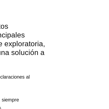
tos
ncipales
 exploratoria,
una solución a
claraciones al
, siempre
.