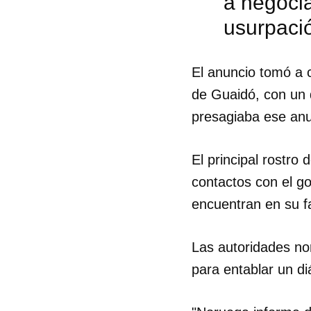
a negocia
usurpació
El anuncio tomó a 
de Guaidó, con un 
presagiaba ese anu
El principal rostro
contactos con el g
encuentran en su fa
Las autoridades no
Guar
para entablar un diá
Para
cuen