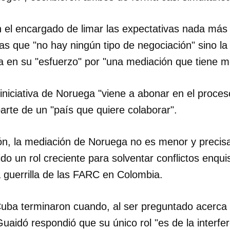
 el encargado de limar las expectativas nada más t
tas que "no hay ningún tipo de negociación" sino la
 en su "esfuerzo" por "una mediación que tiene m
a iniciativa de Noruega "viene a abonar en el proce
 parte de un "país que quiere colaborar".
ón, la mediación de Noruega no es menor y preci
ido un rol creciente para solventar conflictos enqu
a guerrilla de las FARC en Colombia.
Cuba terminaron cuando, al ser preguntado acerca 
aidó respondió que su único rol "es de la interfere