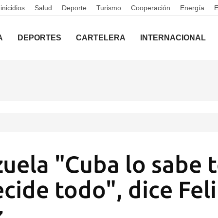
nicidios
Salud
Deporte
Turismo
Cooperación
Energía
A
DEPORTES
CARTELERA
INTERNACIONAL
uela "Cuba lo sabe 
ecide todo", dice Fel
z