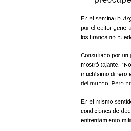
Arg
En el seminario
por el editor genera
los tiranos no pued
Consultado por un 
mostró tajante. "N
muchísimo dinero e
del mundo. Pero no 
En el mismo sentid
condiciones de deci
Guar
enfrentamiento mili
Para
cuen