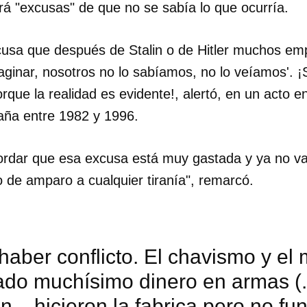
ará "excusas" de que no se sabía lo que ocurría.
cusa que después de Stalin o de Hitler muchos em
ginar, nosotros no lo sabíamos, no lo veíamos'. ¡S
que la realidad es evidente!, alertó, en un acto e
aña entre 1982 y 1996.
cordar que esa excusa está muy gastada y ya no v
o de amparo a cualquier tiranía", remarcó.
haber conflicto. El chavismo y e
do muchísimo dinero en armas (..
... hicieron la fabrica pero no fu