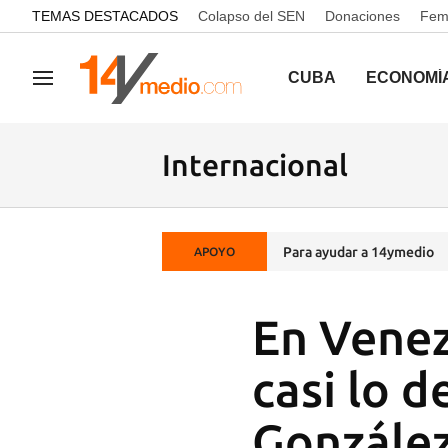
common.go-to-content
TEMAS DESTACADOS
Colapso del SEN
Donaciones
Femi
CUBA
ECONOMÍ
Navegación
Internacional
Para ayudar a 14ymedio
APOYO
En Venez
casi lo d
Gonzále