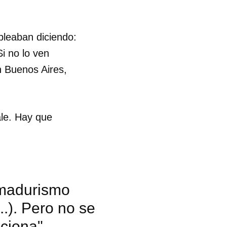
pleaban diciendo:
i no lo ven
n Buenos Aires,
ale. Hay que
l madurismo
.). Pero no se
nciona"