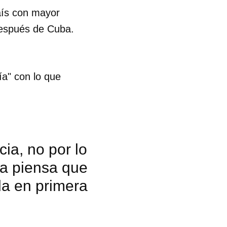
aís con mayor
R
después de Cuba.
ía" con lo que
ia, no por lo
ba piensa que
da en primera