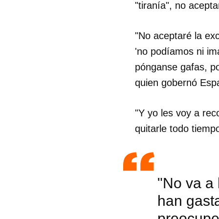
"tiranía", no acept
"No aceptaré la ex
'no podíamos ni ima
pónganse gafas, por
quien gobernó Esp
"Y yo les voy a re
quitarle todo tiemp
"No va a 
han gasta
preocupen