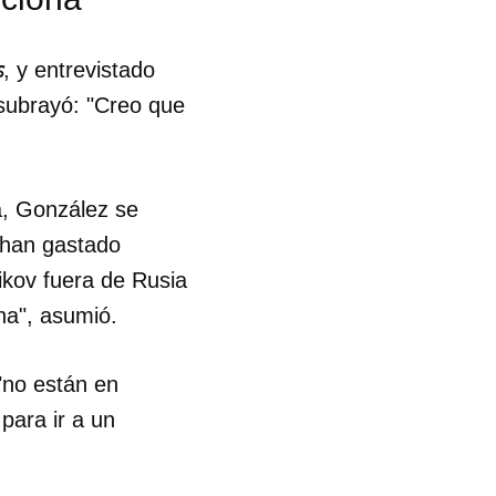
s
, y entrevistado
subrayó: "Creo que
a, González se
 han gastado
ikov fuera de Rusia
na", asumió.
"no están en
para ir a un
 tu