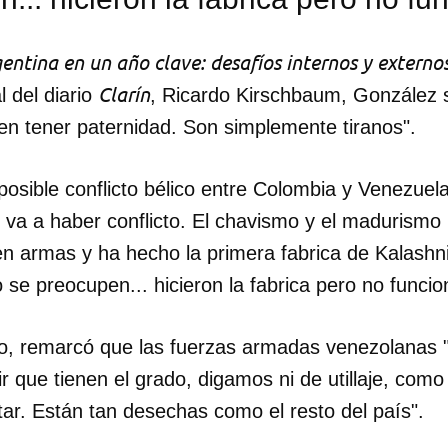
entina en un año clave: desafíos internos y externo
Clarín
l del diario
, Ricardo Kirschbaum, González 
en tener paternidad. Son simplemente tiranos".
posible conflicto bélico entre Colombia y Venezuel
o va a haber conflicto. El chavismo y el madurismo
n armas y ha hecho la primera fabrica de Kalashn
se preocupen... hicieron la fabrica pero no funcio
o, remarcó que las fuerzas armadas venezolanas 
r que tienen el grado, digamos ni de utillaje, como 
dar como favorito
tar. Están tan desechas como el resto del país".
 poder guardar como favorito, primero has de iniciar sesión con
ta de 14ymedio.