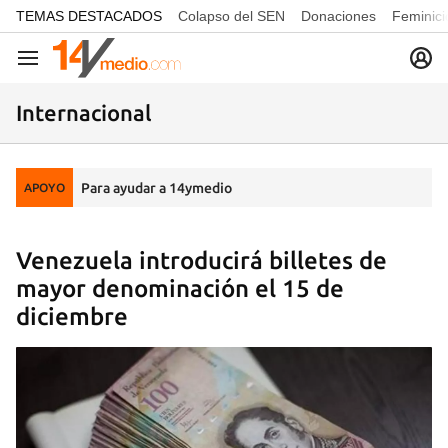
common.go-to-content
TEMAS DESTACADOS
Colapso del SEN
Donaciones
Feminici
Navegación
Internacional
Para ayudar a 14ymedio
APOYO
Venezuela introducirá billetes de
mayor denominación el 15 de
diciembre