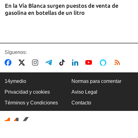
En la Vía Blanca surgen puestos de venta de
gasolina en botellas de un litro
Síguenos:
14ymedio
Normas para comentar
Privacidad y cookies
Aviso Legal
Premio Literario Lourdes Gil 2026 en Poesía
Términos y Condiciones
Contacto