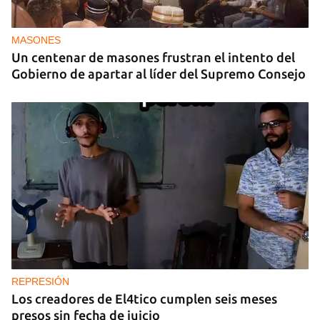
EE UU propone a la OEA convocar a los
cancilleres para "tomar medidas" contra las
decisiones de Ortega
MASONES
Un centenar de masones frustran el intento del
Gobierno de apartar al líder del Supremo Consejo
REPRESIÓN
Los creadores de El4tico cumplen seis meses
presos sin fecha de juicio