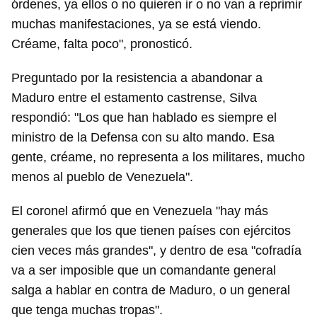
órdenes, ya ellos o no quieren ir o no van a reprimir
muchas manifestaciones, ya se está viendo.
Créame, falta poco", pronosticó.
Preguntado por la resistencia a abandonar a
Maduro entre el estamento castrense, Silva
respondió: "Los que han hablado es siempre el
ministro de la Defensa con su alto mando. Esa
gente, créame, no representa a los militares, mucho
menos al pueblo de Venezuela".
Guardar como favorito
El coronel afirmó que en Venezuela "hay más
generales que los que tienen países con ejércitos
Para poder guardar como favorito, primero has de
iniciar sesión con tu cuenta de 14ymedio.
cien veces más grandes", y dentro de esa "cofradía
va a ser imposible que un comandante general
INICIAR SESIÓN
CANCELAR
salga a hablar en contra de Maduro, o un general
que tenga muchas tropas".