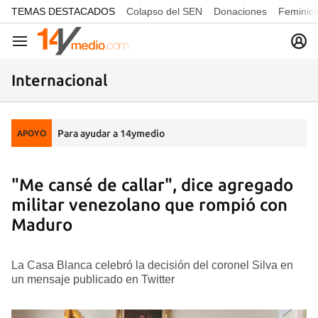
common.go-to-content
TEMAS DESTACADOS
Colapso del SEN
Donaciones
Feminici
Navegación
Internacional
Para ayudar a 14ymedio
APOYO
"Me cansé de callar", dice agregado
militar venezolano que rompió con
Maduro
La Casa Blanca celebró la decisión del coronel Silva en
un mensaje publicado en Twitter