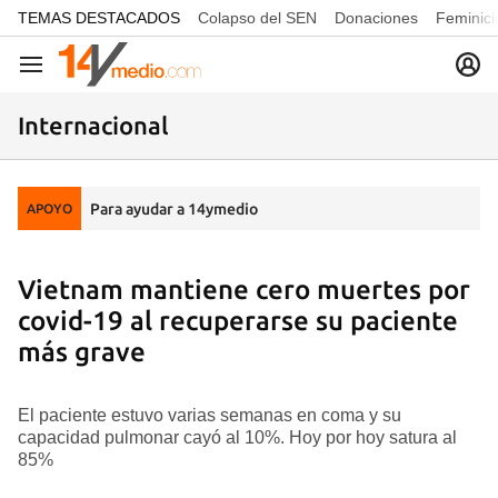
common.go-to-content
TEMAS DESTACADOS
Colapso del SEN
Donaciones
Feminici
Navegación
Internacional
Para ayudar a 14ymedio
APOYO
Vietnam mantiene cero muertes por
covid-19 al recuperarse su paciente
más grave
El paciente estuvo varias semanas en coma y su
capacidad pulmonar cayó al 10%. Hoy por hoy satura al
85%