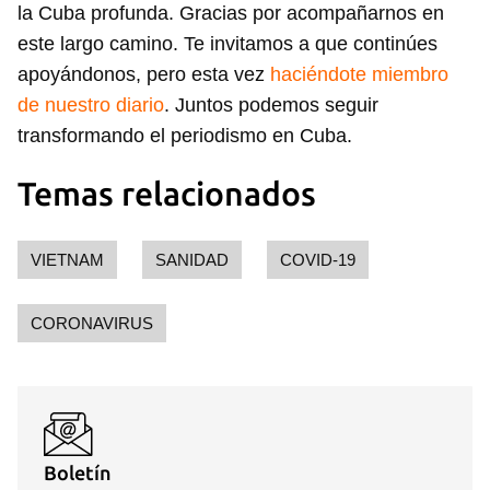
la Cuba profunda. Gracias por acompañarnos en
este largo camino. Te invitamos a que continúes
apoyándonos, pero esta vez
haciéndote miembro
Guardar como favorito
de nuestro diario
. Juntos podemos seguir
Para poder guardar como favorito, primero has de
transformando el periodismo en Cuba.
iniciar sesión con tu cuenta de 14ymedio.
Temas relacionados
INICIAR SESIÓN
CANCELAR
VIETNAM
SANIDAD
COVID-19
CORONAVIRUS
Boletín