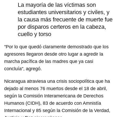
La mayoría de las víctimas son
estudiantes universitarios y civiles, y
la causa más frecuente de muerte fue
por disparos certeros en la cabeza,
cuello y torso
"Por lo que quedó claramente demostrado que los
agresores llegaron desde otro lugar a agredir la
marcha pacífica de las madres que ya casi
concluía", agregó.
Nicaragua atraviesa una crisis sociopolítica que ha
dejado al menos 76 muertos desde el 18 de abril,
Guardar como favorito
según la Comisión Interamericana de Derechos
Para poder guardar como favorito, primero has de
Humanos (CIDH), 83 de acuerdo con Amnistía
iniciar sesión con tu cuenta de 14ymedio.
Internacional y 85 según la Comisión de la Verdad,