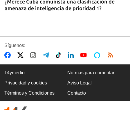
¿Merece Cuba comunista una clasificación de
amenaza de inteligencia de prioridad 1?
Síguenos:
14ymedio
Normas para comentar
Privacidad y cookies
Aviso Legal
ASALTOS
Términos y Condiciones
Contacto
"Cuba entera es una boca de lobo"