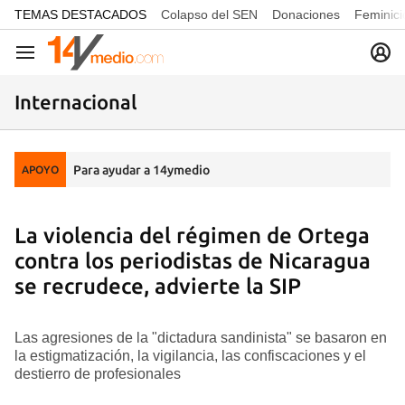
common.go-to-content
TEMAS DESTACADOS
Colapso del SEN
Donaciones
Feminici
Navegación
Internacional
Para ayudar a 14ymedio
APOYO
La violencia del régimen de Ortega
contra los periodistas de Nicaragua
se recrudece, advierte la SIP
Las agresiones de la "dictadura sandinista" se basaron en
la estigmatización, la vigilancia, las confiscaciones y el
destierro de profesionales