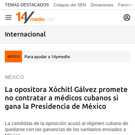
common.go-to-content
TEMAS DESTACADOS
Colapso del SEN
Donaciones
Feminici
Navegación
Internacional
Para ayudar a 14ymedio
APOYO
MÉXICO
La opositora Xóchitl Gálvez promete
no contratar a médicos cubanos si
gana la Presidencia de México
La candidata de la oposición acusó al régimen cubano de
quedarse con las ganancias de los sanitarios enviados a