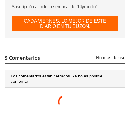
Suscripción al boletín semanal de ‘14ymedio’.
CADA VIERNES, LO MEJOR DE ESTE
Guardar como favorito
DIARIO EN TU BUZÓN.
Para poder guardar como favorito, primero has de
iniciar sesión con tu cuenta de 14ymedio.
INICIAR SESIÓN
CANCELAR
5 Comentarios
Normas de uso
Los comentarios están cerrados. Ya no es posible
comentar